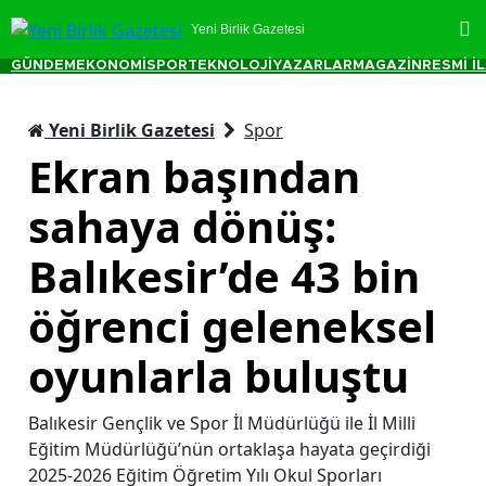
Yeni Birlik Gazetesi
GÜNDEM
EKONOMİ
SPOR
TEKNOLOJİ
YAZARLAR
MAGAZİN
RESMİ İ
Yeni Birlik Gazetesi
Spor
Ekran başından
sahaya dönüş:
Balıkesir’de 43 bin
öğrenci geleneksel
oyunlarla buluştu
Balıkesir Gençlik ve Spor İl Müdürlüğü ile İl Milli
Eğitim Müdürlüğü’nün ortaklaşa hayata geçirdiği
2025-2026 Eğitim Öğretim Yılı Okul Sporları