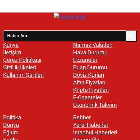
Künye
Namaz Vakitleri
İletişim
Hava Durumu
Çerez Politikası
Eczaneler
Gizlilik İlkeleri
Puan Durumu
Kullanım Şartları
Döviz Kurları
Altın Fiyatları
Kripto Fiyatları
E-Gazeteler
Ekonomik Takvim
Politika
Rehber
Dünya
Yerel Haberler
Eğitim
İstanbul Haberleri
Sağlık
Biyografiler