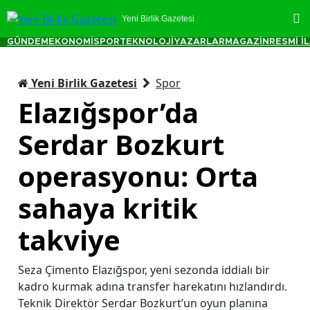
Yeni Birlik Gazetesi
GÜNDEM
EKONOMİ
SPOR
TEKNOLOJİ
YAZARLAR
MAGAZİN
RESMİ İ
Yeni Birlik Gazetesi
Spor
Elazığspor’da
Serdar Bozkurt
operasyonu: Orta
sahaya kritik
takviye
Seza Çimento Elazığspor, yeni sezonda iddialı bir
kadro kurmak adına transfer harekatını hızlandırdı.
Teknik Direktör Serdar Bozkurt’un oyun planına