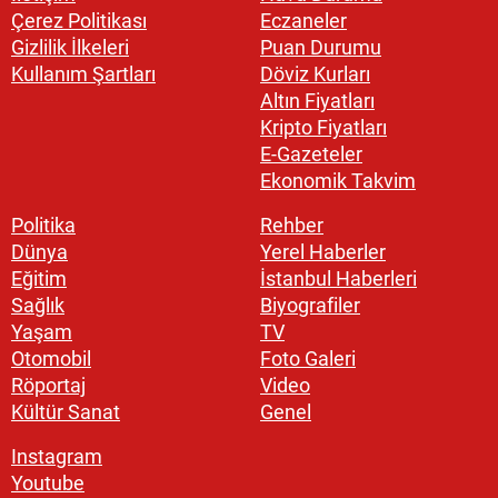
Çerez Politikası
Eczaneler
Gizlilik İlkeleri
Puan Durumu
Kullanım Şartları
Döviz Kurları
Altın Fiyatları
Kripto Fiyatları
E-Gazeteler
Ekonomik Takvim
Politika
Rehber
Dünya
Yerel Haberler
Eğitim
İstanbul Haberleri
Sağlık
Biyografiler
Yaşam
TV
Otomobil
Foto Galeri
Röportaj
Video
Kültür Sanat
Genel
Instagram
Youtube