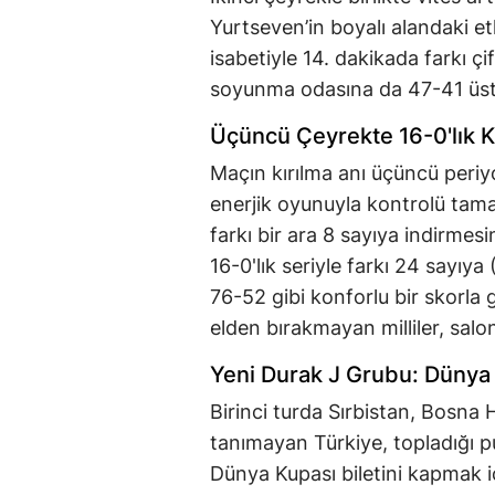
Yurtseven’in boyalı alandaki et
isabetiyle 14. dakikada farkı ç
soyunma odasına da 47-41 üstü
Üçüncü Çeyrekte 16-0'lık K
Maçın kırılma anı üçüncü peri
enerjik oyunuyla kontrolü tamam
farkı bir ara 8 sayıya indirmes
16-0'lık seriyle farkı 24 sayıy
76-52 gibi konforlu bir skorla
elden bırakmayan milliler, salo
Yeni Durak J Grubu: Dünya
Birinci turda Sırbistan, Bosna 
tanımayan Türkiye, topladığı pua
Dünya Kupası biletini kapmak i