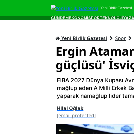
Yeni Birlik Gazetesi
GÜNDEM
EKONOMİ
SPOR
TEKNOLOJİ
YAZA
Yeni Birlik Gazetesi
Spor
Ergin Ataman’
güçlüsü' İsvi
FIBA 2027 Dünya Kupası Avru
mağlup eden A Milli Erkek Ba
yaparak namağlup lider tam
Hilal Oğlak
[email protected]