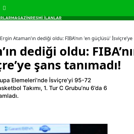
RLAR
MAGAZİN
RESMİ İLANLAR
Ergin Ataman’ın dediği oldu: FIBA’nın 'en güçlüsü' İsviçre’ye
ın dediği oldu: FIBA’nı
çre’ye şans tanımadı!
pa Elemeleri’nde İsviçre’yi 95-72
sketbol Takımı, 1. Tur C Grubu’nu 6’da 6
amladı.