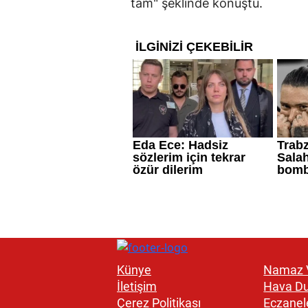
tam" şeklinde konuştu.
Künye
Namaz V
İletişim
Hava D
Çerez Politikası
Eczanel