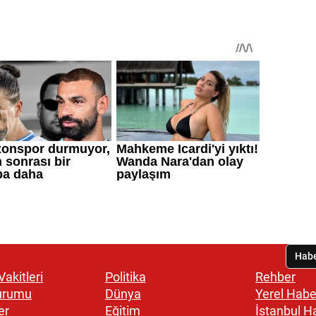
akitleri
Politika
Rehber
urumu
Dünya
Yerel Habe
er
Eğitim
İstanbul H