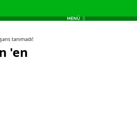
MENÜ
 şans tanımadı!
n 'en