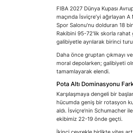
FIBA 2027 Dünya Kupası Avrupa
maçında İsviçre'yi ağırlayan A
Spor Salonu'nu dolduran 18 bin
Rakibini 95-72'lik skorla rahat
galibiyetle ayrılarak birinci turu
Daha önce gruptan çıkmayı ve li
moral depolarken; galibiyeti o
tamamlayarak elendi.
Pota Altı Dominasyonu Fark
Karşılaşmaya dengeli bir başlan
hücumda geniş bir rotasyon kul
aldı. İsviçre’nin Schumacher ile
ekibimiz 22-19 önde geçti.
İkinci çeyrekle birlikte vites a