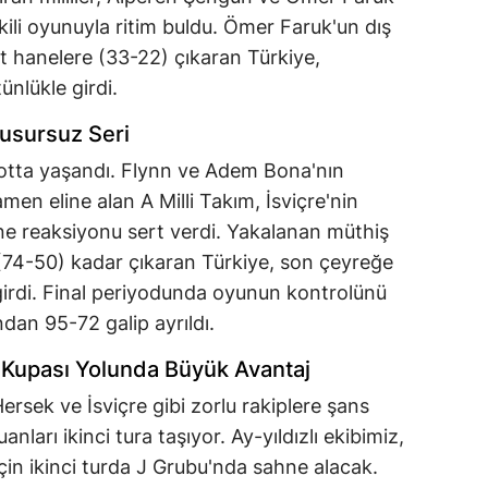
kili oyunuyla ritim buldu. Ömer Faruk'un dış
ift hanelere (33-22) çıkaran Türkiye,
nlükle girdi.
usursuz Seri
yotta yaşandı. Flynn ve Adem Bona'nın
en eline alan A Milli Takım, İsviçre'nin
ine reaksiyonu sert verdi. Yakalanan müthiş
a (74-50) kadar çıkaran Türkiye, son çeyreğe
 girdi. Final periyodunda oyunun kontrolünü
ndan 95-72 galip ayrıldı.
 Kupası Yolunda Büyük Avantaj
Hersek ve İsviçre gibi zorlu rakiplere şans
nları ikinci tura taşıyor. Ay-yıldızlı ekibimiz,
çin ikinci turda J Grubu'nda sahne alacak.