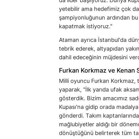
da lider başlıyoruz. Dünya Kupa
yetebilir ama hedefimiz çok da
şampiyonluğunun ardından bu t
kapatmak istiyoruz."
Ataman ayrıca İstanbul'da dünya
tebrik ederek, altyapıdan ya
dahil edeceğinin müjdesini verd
Furkan Korkmaz ve Kenan 
Milli oyuncu Furkan Korkmaz, t
yaparak, "İlk yarıda ufak aksam
gösterdik. Bizim amacımız sad
Kupası'na gidip orada madalya 
gönderdi. Takım kaptanlarından
mağlubiyetler aldığı bir dönemd
dönüştüğünü belirterek tüm tak