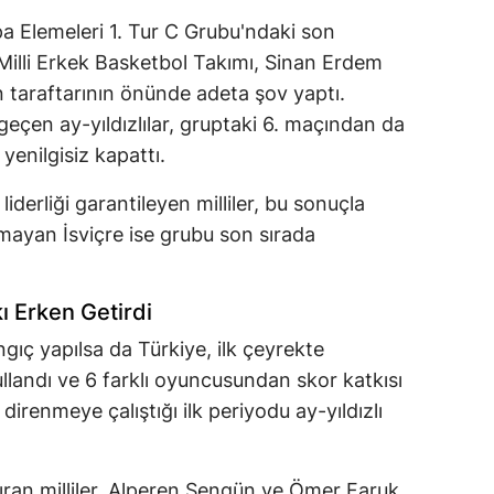
 Elemeleri 1. Tur C Grubu'ndaki son
 Milli Erkek Basketbol Takımı, Sinan Erdem
 taraftarının önünde adeta şov yaptı.
 geçen ay-yıldızlılar, gruptaki 6. maçından da
 yenilgisiz kapattı.
derliği garantileyen milliler, bu sonuçla
lmayan İsviçre ise grubu son sırada
ı Erken Getirdi
gıç yapılsa da Türkiye, ilk çeyrekte
landı ve 6 farklı oyuncusundan skor katkısı
 direnmeye çalıştığı ilk periyodu ay-yıldızlı
rtıran milliler, Alperen Şengün ve Ömer Faruk