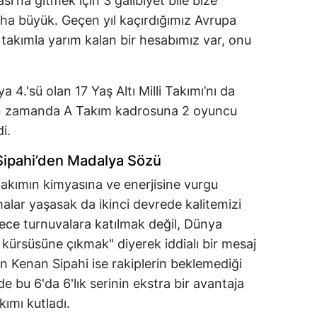
sı'na gitmek için 3 galibiyet bile bize
ha büyük. Geçen yıl kaçırdığımız Avrupa
akımla yarım kalan bir hesabımız var, onu
 4.'sü olan 17 Yaş Altı Milli Takımı’nı da
kın zamanda A Takım kadrosuna 2 oyuncu
i.
Sipahi’den Madalya Sözü
akımın kimyasına ve enerjisine vurgu
alar yaşasak da ikinci devrede kalitemizi
ece turnuvalara katılmak değil, Dünya
kürsüsüne çıkmak" diyerek iddialı bir mesaj
 Kenan Sipahi ise rakiplerin beklemediği
e bu 6'da 6'lık serinin ekstra bir avantaja
ımı kutladı.