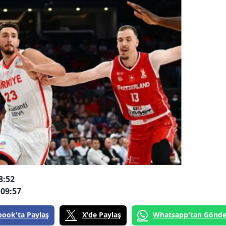
8:52
09:57
book'ta Paylaş
X'de Paylaş
Whatsapp'tan Gönde