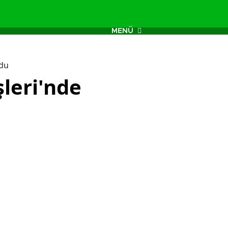
MENÜ
ldu
şleri'nde