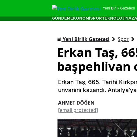
Yeni Birlik Gazetesi
GÜNDEM
EKONOMİ
SPOR
TEKNOLOJİ
YAZA
Yeni Birlik Gazetesi
Spor
Erkan Taş, 66
başpehlivan 
Erkan Taş, 665. Tarihi Kırkpı
unvanını kazandı. Antalya'ya 
AHMET DÖĞEN
[email protected]