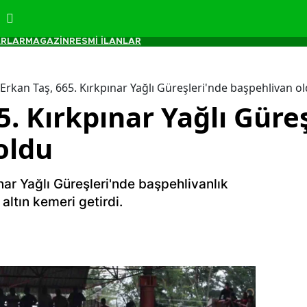
RLAR
MAGAZİN
RESMİ İLANLAR
Erkan Taş, 665. Kırkpınar Yağlı Güreşleri'nde başpehlivan o
5. Kırkpınar Yağlı Güre
oldu
nar Yağlı Güreşleri'nde başpehlivanlık
altın kemeri getirdi.