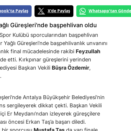
book'ta Paylaş
X'de Paylaş
Whatsapp'tan Gönde
ağlı Güreşleri'nde başpehlivan oldu
 Spor Kulübü sporcularından başpehlivan
ar Yağlı Güreşleri’nde başpehlivanlık unvanını
nlık final mücadelesinde rakibi
Feyzullah
de etti. Kırkpınar güreşlerini yerinden
ediyesi Başkan Vekili
Büşra Özdemir
,
.
eşleri’nde Antalya Büyükşehir Belediyesi’nin
s sergileyerek dikkat çekti. Başkan Vekili
içi Er Meydanı’ndan izleyerek güreşçilere
sı öncesi Erkan Taş’a başarı diledi.
r bir sporcusu
Mustafa Taş
da yarı finale