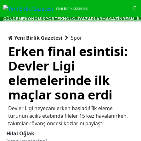
Yeni Birlik Gazetesi
GÜNDEM
EKONOMİ
SPOR
TEKNOLOJİ
YAZARLAR
MAGAZİN
RESMİ İ
Yeni Birlik Gazetesi
Spor
Erken final esintisi:
Devler Ligi
elemelerinde ilk
maçlar sona erdi
Devler Ligi heyecanı erken başladı! İlk eleme
turunun açılış etabında fileler 15 kez havalanırken,
takımlar rövanş öncesi kozlarını paylaştı.
Hilal Oğlak
[email protected]