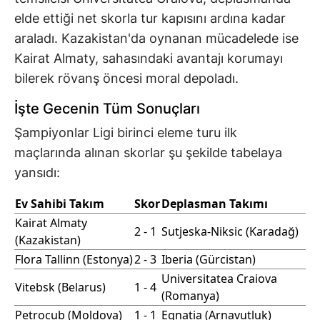
elde ettiği net skorla tur kapısını ardına kadar
araladı. Kazakistan'da oynanan mücadelede ise
Kairat Almaty, sahasındaki avantajı korumayı
bilerek rövanş öncesi moral depoladı.
İşte Gecenin Tüm Sonuçları
Şampiyonlar Ligi birinci eleme turu ilk
maçlarında alınan skorlar şu şekilde tabelaya
yansıdı:
Ev Sahibi Takım
Skor
Deplasman Takımı
Kairat Almaty
2 - 1
Sutjeska-Niksic (Karadağ)
(Kazakistan)
Flora Tallinn (Estonya)
2 - 3
Iberia (Gürcistan)
Universitatea Craiova
Vitebsk (Belarus)
1 - 4
(Romanya)
Petrocub (Moldova)
1 - 1
Egnatia (Arnavutluk)