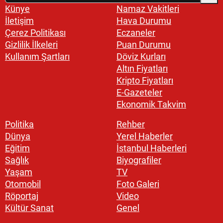
Künye
Namaz Vakitleri
İletişim
Hava Durumu
Çerez Politikası
Eczaneler
Gizlilik İlkeleri
Puan Durumu
Kullanım Şartları
Döviz Kurları
Altın Fiyatları
Kripto Fiyatları
E-Gazeteler
Ekonomik Takvim
Politika
Rehber
Dünya
Yerel Haberler
Eğitim
İstanbul Haberleri
Sağlık
Biyografiler
Yaşam
TV
Otomobil
Foto Galeri
Röportaj
Video
Kültür Sanat
Genel