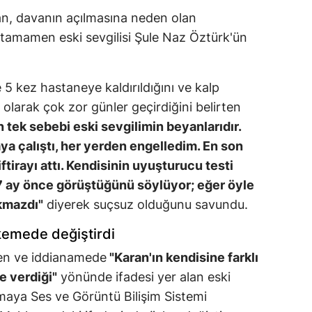
n, davanın açılmasına neden olan
n tamamen eski sevgilisi Şule Naz Öztürk'ün
 kez hastaneye kaldırıldığını ve kalp
k olarak çok zor günler geçirdiğini belirten
tek sebebi eski sevgilimin beyanlarıdır.
ya çalıştı, her yerden engelledim. En son
ftirayı attı. Kendisinin uyuşturucu testi
 7 ay önce görüştüğünü söylüyor; eğer öyle
ıkmazdı"
diyerek suçsuz olduğunu savundu.
hkemede değiştirdi
ren ve iddianamede
"Karan'ın kendisine farklı
 verdiği"
yönünde ifadesi yer alan eski
maya Ses ve Görüntü Bilişim Sistemi