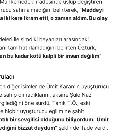
. Mahkemedeki ifadesinde üslup değiştiren
ucu satın almadığını belirterek,
"Maddeyi
 iki kere ikram etti, o zaman aldım. Bu olay
eleri ile şimdiki beyanları arasındaki
anı tam hatırlamadığını belirten Öztürk,
en bu kadar kötü kalpli bir insan değilim"
ruladı
n diğer isimler de Ümit Karan'ın uyuşturucu
iye sahip olmadıklarını, aksine Şule Naz
rgilediğini öne sürdü. Tanık T.Ö., eski
ve hiçbir uyuşturucu eğilimine şahit
ntılı bir sevgilisi olduğunu biliyordum. 'Ümit
ediğini bizzat duydum"
şeklinde ifade verdi.