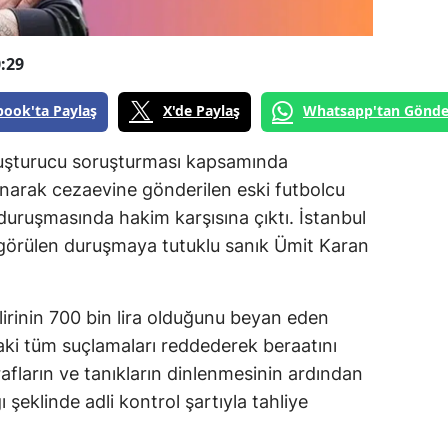
:29
book'ta Paylaş
X'de Paylaş
Whatsapp'tan Gönde
yuşturucu soruşturması kapsamında
anarak cezaevine gönderilen eski futbolcu
duruşmasında hakim karşısına çıktı. İstanbul
görülen duruşmaya tutuklu sanık Ümit Karan
elirinin 700 bin lira olduğunu beyan eden
i tüm suçlamaları reddederek beraatını
afların ve tanıkların dinlenmesinin ardından
ı şeklinde adli kontrol şartıyla tahliye