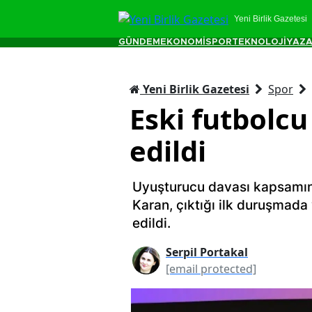
Yeni Birlik Gazetesi
GÜNDEM
EKONOMİ
SPOR
TEKNOLOJİ
YAZA
Yeni Birlik Gazetesi
Spor
Eski futbolc
edildi
Uyuşturucu davası kapsamınd
Karan, çıktığı ilk duruşmada 
edildi.
Serpil Portakal
[email protected]