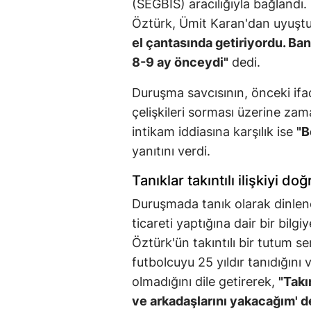
(SEGBİS) aracılığıyla bağlandı
Öztürk, Ümit Karan'dan uyuştur
el çantasında getiriyordu. Bana
8-9 ay önceydi"
dedi.
Duruşma savcısının, önceki ifad
çelişkileri sorması üzerine zam
intikam iddiasına karşılık ise
"B
yanıtını verdi.
Tanıklar takıntılı ilişkiyi doğ
Duruşmada tanık olarak dinlene
ticareti yaptığına dair bir bilg
Öztürk'ün takıntılı bir tutum se
futbolcuyu 25 yıldır tanıdığını 
olmadığını dile getirerek,
"Takı
ve arkadaşlarını yakacağım' d