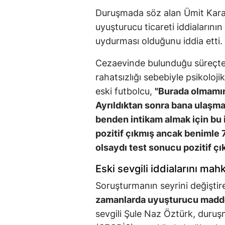
Duruşmada söz alan Ümit Kara
uyuşturucu ticareti iddialarını
uydurması olduğunu iddia etti.
Cezaevinde bulunduğu süreçte 5
rahatsızlığı sebebiyle psikoloji
eski futbolcu,
"Burada olmamın 
Ayrıldıktan sonra bana ulaşma
benden intikam almak için bu i
pozitif çıkmış ancak benimle
olsaydı test sonucu pozitif ç
Eski sevgili iddialarını ma
Soruşturmanın seyrini değişti
zamanlarda uyuşturucu madde
sevgili Şule Naz Öztürk, duruş