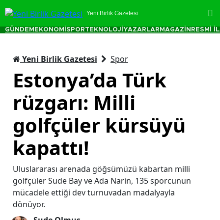
Yeni Birlik Gazetesi
GÜNDEM
EKONOMİ
SPOR
TEKNOLOJİ
YAZARLAR
MAGAZİN
RESMİ İ
Yeni Birlik Gazetesi
Spor
Estonya’da Türk
rüzgarı: Milli
golfçüler kürsüyü
kapattı!
Uluslararası arenada göğsümüzü kabartan milli
golfçüler Sude Bay ve Ada Narin, 135 sporcunun
mücadele ettiği dev turnuvadan madalyayla
dönüyor.
Sude Olmuş