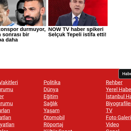
akitleri
Politika
Rehber
urumu
Dünya
Yerel Habe
er
Eğitim
İstanbul H
urumu
Sağlık
Biyografile
rları
Yaşam
TV
atları
Otomobil
Foto Galeri
yatları
Röportaj
Video