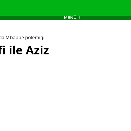
MENÜ
ında Mbappe polemiği
 ile Aziz