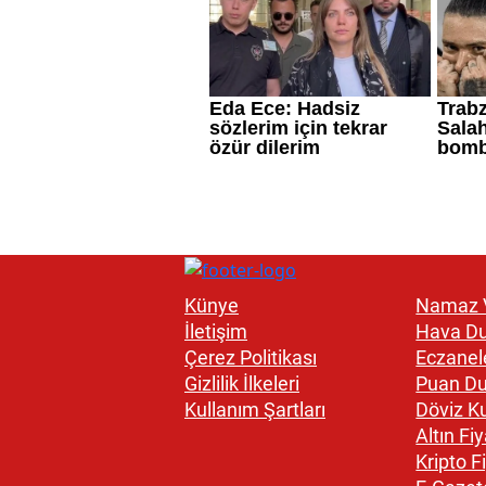
Künye
Namaz V
İletişim
Hava D
Çerez Politikası
Eczanel
Gizlilik İlkeleri
Puan D
Kullanım Şartları
Döviz Ku
Altın Fiy
Kripto Fi