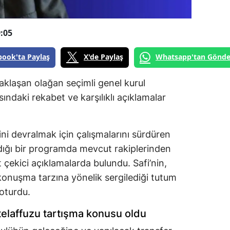
:05
book'ta Paylaş
X'de Paylaş
Whatsapp'tan Gönde
klaşan olağan seçimli genel kurul
ndaki rekabet ve karşılıklı açıklamalar
ini devralmak için çalışmalarını sürdüren
dığı bir programda mevcut rakiplerinden
t çekici açıklamalarda bulundu. Safi’nin,
e konuşma tarzına yönelik sergilediği tutum
oturdu.
elaffuzu tartışma konusu oldu