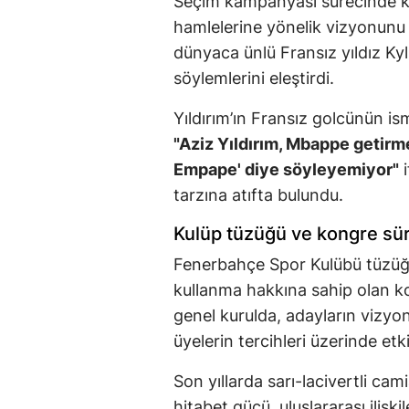
Seçim kampanyası sürecinde ku
hamlelerine yönelik vizyonunu 
dünyaca ünlü Fransız yıldız Kyli
söylemlerini eleştirdi.
Yıldırım’ın Fransız golcünün is
"Aziz Yıldırım, Mbappe getir
Empape' diye söyleyemiyor"
i
tarzına atıfta bulundu.
Kulüp tüzüğü ve kongre sür
Fenerbahçe Spor Kulübü tüzüğü
kullanma hakkına sahip olan kon
genel kurulda, adayların vizyon 
üyelerin tercihleri üzerinde etki
Son yıllarda sarı-lacivertli cam
hitabet gücü, uluslararası ilişki