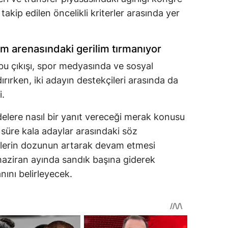
akip edilen öncelikli kriterler arasında yer
m arenasındaki gerilim tırmanıyor
 bu çıkışı, spor medyasında ve sosyal
rırken, iki adayın destekçileri arasında da
i.
delere nasıl bir yanıt vereceği merak konusu
 süre kala adaylar arasındaki söz
elerin dozunun artarak devam etmesi
 haziran ayında sandık başına giderek
ını belirleyecek.