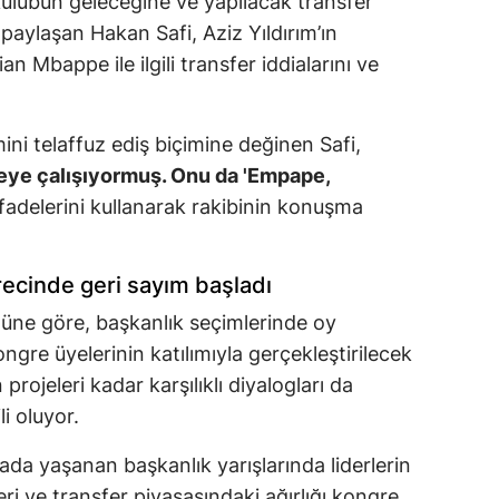
lübün geleceğine ve yapılacak transfer
paylaşan Hakan Safi, Aziz Yıldırım’ın
an Mbappe ile ilgili transfer iddialarını ve
mini telaffuz ediş biçimine değinen Safi,
meye çalışıyormuş. Onu da 'Empape,
fadelerini kullanarak rakibinin konuşma
ecinde geri sayım başladı
ne göre, başkanlık seçimlerinde oy
gre üyelerinin katılımıyla gerçekleştirilecek
projeleri kadar karşılıklı diyalogları da
li oluyor.
iada yaşanan başkanlık yarışlarında liderlerin
leri ve transfer piyasasındaki ağırlığı kongre