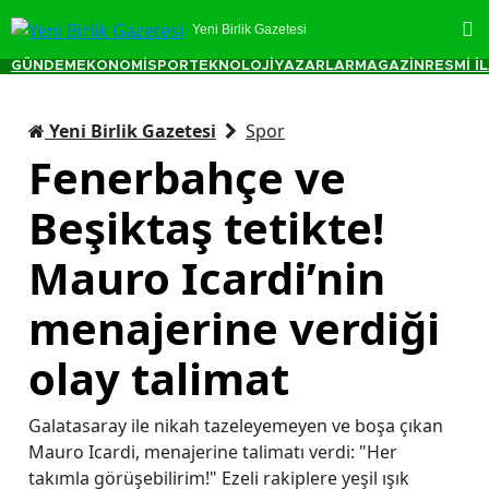
Yeni Birlik Gazetesi
GÜNDEM
EKONOMİ
SPOR
TEKNOLOJİ
YAZARLAR
MAGAZİN
RESMİ İ
Yeni Birlik Gazetesi
Spor
Fenerbahçe ve
Beşiktaş tetikte!
Mauro Icardi’nin
menajerine verdiği
olay talimat
Galatasaray ile nikah tazeleyemeyen ve boşa çıkan
Mauro Icardi, menajerine talimatı verdi: "Her
takımla görüşebilirim!" Ezeli rakiplere yeşil ışık