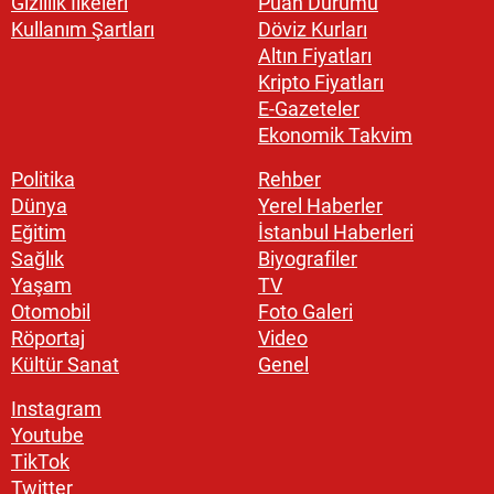
Gizlilik İlkeleri
Puan Durumu
Kullanım Şartları
Döviz Kurları
Altın Fiyatları
Kripto Fiyatları
E-Gazeteler
Ekonomik Takvim
Politika
Rehber
Dünya
Yerel Haberler
Eğitim
İstanbul Haberleri
Sağlık
Biyografiler
Yaşam
TV
Otomobil
Foto Galeri
Röportaj
Video
Kültür Sanat
Genel
Instagram
Youtube
TikTok
Twitter