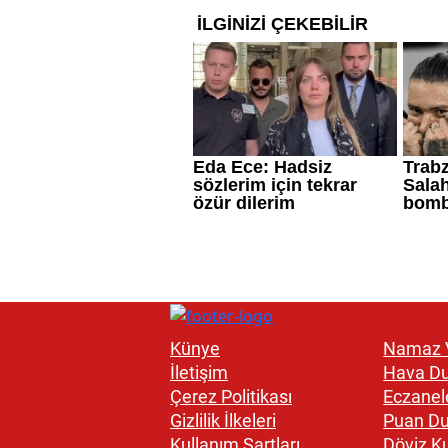
Künye
Namaz V
İletişim
Hava D
Çerez Politikası
Eczanel
Gizlilik İlkeleri
Puan D
Kullanım Şartları
Döviz Ku