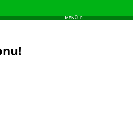
MENÜ
onu!