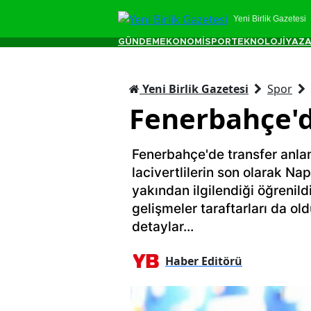
Yeni Birlik Gazetesi
GÜNDEM
EKONOMİ
SPOR
TEKNOLOJİ
YAZA
Yeni Birlik Gazetesi
Spor
Fenerbahçe'd
Fenerbahçe'de transfer anla
lacivertlilerin son olarak Nap
yakından ilgilendiği öğrenildi
gelişmeler taraftarları da o
detaylar...
Haber Editörü