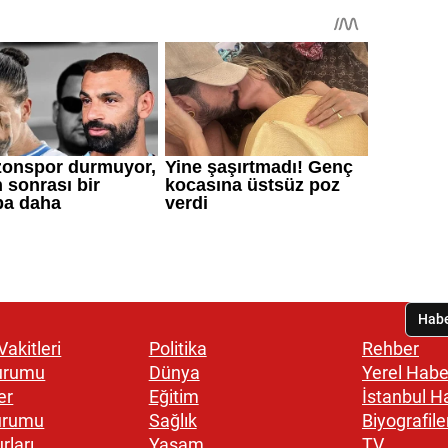
akitleri
Politika
Rehber
urumu
Dünya
Yerel Habe
er
Eğitim
İstanbul H
urumu
Sağlık
Biyografile
rları
Yaşam
TV