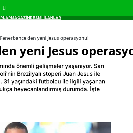
RLAR
MAGAZİN
RESMİ İLANLAR
Fenerbahçe'den yeni Jesus operasyonu!
en yeni Jesus operasy
mında önemli gelişmeler yaşanıyor. Sarı
oli'nin Brezilyalı stoperi Juan Jesus ile
. 31 yaşındaki futbolcu ile ilgili yaşanan
ldukça heyecanlandırmış durumda. İşte