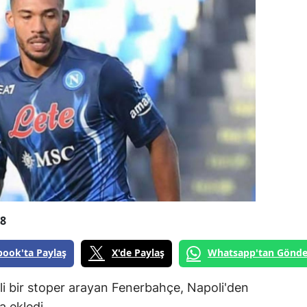
28
book'ta Paylaş
X'de Paylaş
Whatsapp'tan Gönde
eli bir stoper arayan Fenerbahçe, Napoli'den
a ekledi.