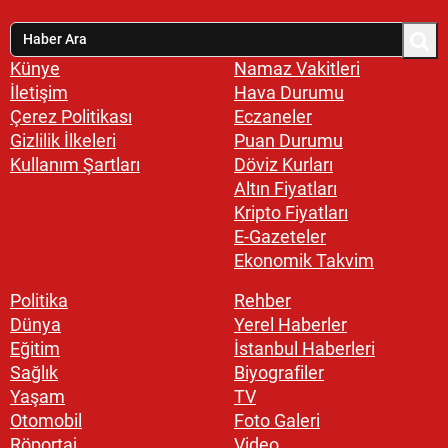
Künye
Namaz Vakitleri
İletişim
Hava Durumu
Çerez Politikası
Eczaneler
Gizlilik İlkeleri
Puan Durumu
Kullanım Şartları
Döviz Kurları
Altın Fiyatları
Kripto Fiyatları
E-Gazeteler
Ekonomik Takvim
Politika
Rehber
Dünya
Yerel Haberler
Eğitim
İstanbul Haberleri
Sağlık
Biyografiler
Yaşam
TV
Otomobil
Foto Galeri
Röportaj
Video