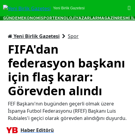
Yeni Birlik Gazetesi
GÜNDEM
EKONOMİ
SPOR
TEKNOLOJİ
YAZARLAR
MAGAZİN
RESMİ İ
Yeni Birlik Gazetesi
Spor
FIFA'dan
federasyon başkanı
için flaş karar:
Görevden alındı
FEF Başkanı'nın bugünden geçerli olmak üzere
İspanya Futbol Federasyonu (RFEF) Başkanı Luis
Rubiales'i geçici olarak görevden alındığını duyurdu.
Haber Editörü