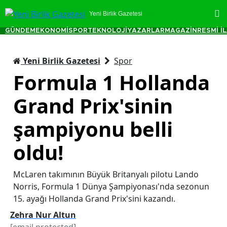
Yeni Birlik Gazetesi
GÜNDEM
EKONOMİ
SPOR
TEKNOLOJİ
YAZARLAR
MAGAZİN
RESMİ İ
Yeni Birlik Gazetesi
Spor
Formula 1 Hollanda
Grand Prix'sinin
şampiyonu belli
oldu!
McLaren takımının Büyük Britanyalı pilotu Lando
Norris, Formula 1 Dünya Şampiyonası'nda sezonun
15. ayağı Hollanda Grand Prix'sini kazandı.
Zehra Nur Altun
[email protected]