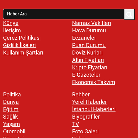
Künye
Namaz Vakitleri
İletişim
Hava Durumu
Çerez Politikası
Eczaneler
Gizlilik İlkeleri
Puan Durumu
Kullanım Şartları
Döviz Kurları
Altın Fiyatları
Kripto Fiyatları
E-Gazeteler
Ekonomik Takvim
Politika
Rehber
Dünya
Yerel Haberler
Eğitim
İstanbul Haberleri
Sağlık
Biyografiler
Yaşam
TV
Otomobil
Foto Galeri