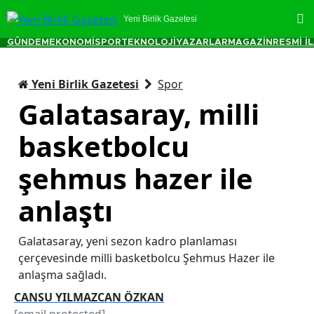
Yeni Birlik Gazetesi
GÜNDEM
EKONOMİ
SPOR
TEKNOLOJİ
YAZARLAR
MAGAZİN
RESMİ İ
Yeni Birlik Gazetesi
Spor
Galatasaray, milli
basketbolcu
şehmus hazer ile
anlaştı
Galatasaray, yeni sezon kadro planlaması
çerçevesinde milli basketbolcu Şehmus Hazer ile
anlaşma sağladı.
CANSU YILMAZCAN ÖZKAN
[email protected]