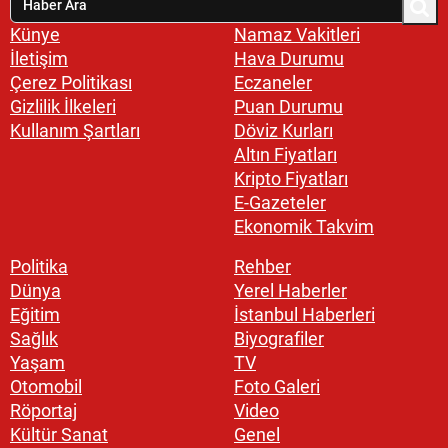
Künye
Namaz Vakitleri
İletişim
Hava Durumu
Çerez Politikası
Eczaneler
Gizlilik İlkeleri
Puan Durumu
Kullanım Şartları
Döviz Kurları
Altın Fiyatları
Kripto Fiyatları
E-Gazeteler
Ekonomik Takvim
Politika
Rehber
Dünya
Yerel Haberler
Eğitim
İstanbul Haberleri
Sağlık
Biyografiler
Yaşam
TV
Otomobil
Foto Galeri
Röportaj
Video
Kültür Sanat
Genel