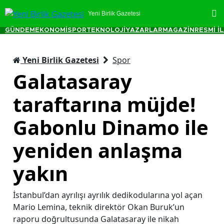
Yeni Birlik Gazetesi
GÜNDEM
EKONOMİ
SPOR
TEKNOLOJİ
YAZARLAR
MAGAZİN
RESMİ İ
Yeni Birlik Gazetesi
Spor
Galatasaray
taraftarına müjde!
Gabonlu Dinamo ile
yeniden anlaşma
yakın
İstanbul’dan ayrılışı ayrılık dedikodularına yol açan
Mario Lemina, teknik direktör Okan Buruk’un
raporu doğrultusunda Galatasaray ile nikah