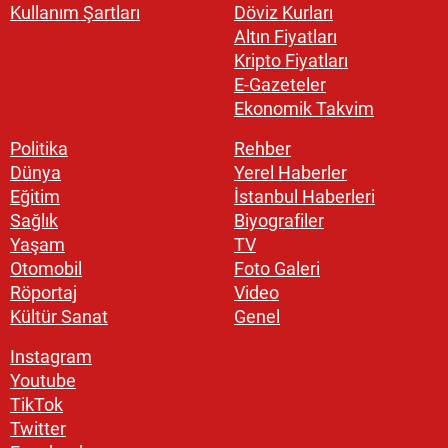
Kullanım Şartları
Döviz Kurları
Altın Fiyatları
Kripto Fiyatları
E-Gazeteler
Ekonomik Takvim
Politika
Rehber
Dünya
Yerel Haberler
Eğitim
İstanbul Haberleri
Sağlık
Biyografiler
Yaşam
TV
Otomobil
Foto Galeri
Röportaj
Video
Kültür Sanat
Genel
Instagram
Youtube
TikTok
Twitter