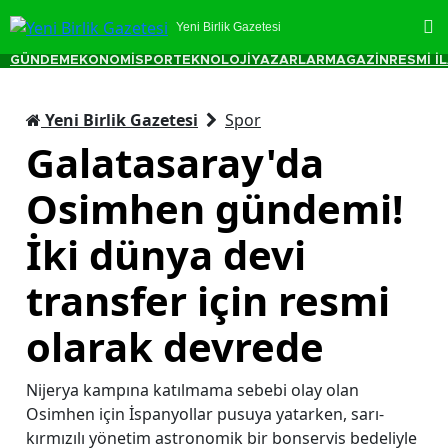
Yeni Birlik Gazetesi
GÜNDEM
EKONOMİ
SPOR
TEKNOLOJİ
YAZARLAR
MAGAZİN
RESMİ İ
Yeni Birlik Gazetesi
Spor
Galatasaray'da
Osimhen gündemi!
İki dünya devi
transfer için resmi
olarak devrede
Nijerya kampına katılmama sebebi olay olan
Osimhen için İspanyollar pusuya yatarken, sarı-
kırmızılı yönetim astronomik bir bonservis bedeliyle