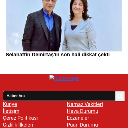
Künye
Namaz Vakitleri
İletişim
Hava Durumu
Çerez Politikası
Eczaneler
Gizlilik İlkeleri
Puan Durumu