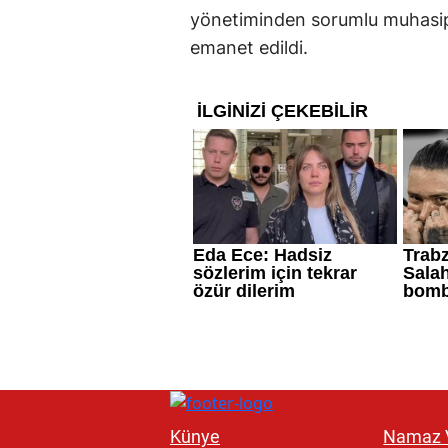
yönetiminden sorumlu muhasip 
emanet edildi.
Künye
Namaz V