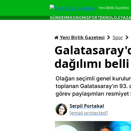
Yeni Birlik Gazetesi
GÜNDEM
EKONOMİ
SPOR
TEKNOLOJİ
YAZA
Yeni Birlik Gazetesi
Spor
Galatasaray'
dağılımı belli
Olağan seçimli genel kurulu
toplanan Galatasaray'ın 93
görev paylaşımları resmiyet
Serpil Portakal
[email protected]