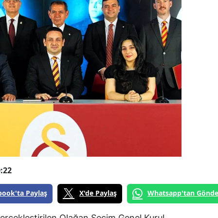
:22
book'ta Paylaş
X'de Paylaş
Whatsapp'tan Gönde
erçekleştirilen Olağan Seçim Genel Kurul