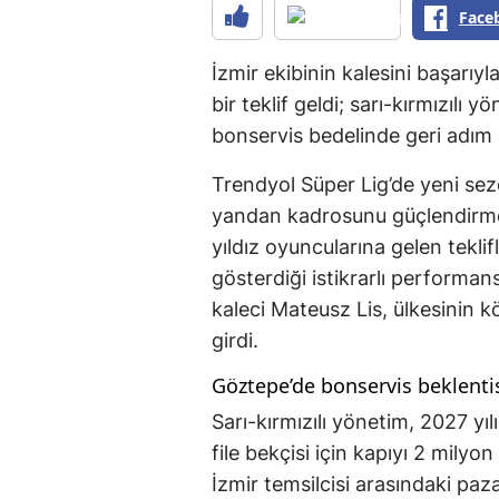
Face
İzmir ekibinin kalesini başarıy
bir teklif geldi; sarı-kırmızılı y
bonservis bedelinde geri adım 
Trendyol Süper Lig’de yeni sezo
yandan kadrosunu güçlendirme
yıldız oyuncularına gelen tekli
gösterdiği istikrarlı performan
kaleci Mateusz Lis, ülkesinin 
girdi.
Göztepe’de bonservis beklenti
Sarı-kırmızılı yönetim, 2027 y
file bekçisi için kapıyı 2 mily
İzmir temsilcisi arasındaki paza