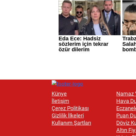
Künye
Namaz V
İletişim
Hava D
Çerez Politikası
Eczanel
Gizlilik İlkeleri
Puan D
Kullanım Şartları
Döviz Ku
Altın Fiy