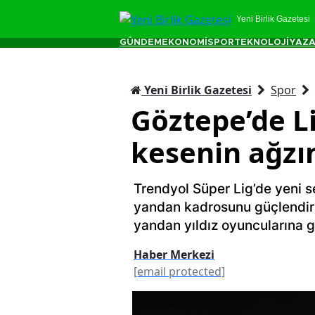
Yeni Birlik Gazetesi
GÜNDEM
EKONOMİ
SPOR
TEKNOLOJİ
YAZA
Yeni Birlik Gazetesi
Spor
Göztepe’de Li
kesenin ağzın
Trendyol Süper Lig’de yeni se
yandan kadrosunu güçlendir
yandan yıldız oyuncularına ge
Haber Merkezi
[email protected]