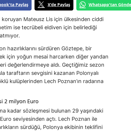
book'ta Paylaş
X'de Paylaş
Whatsapp'tan Gönde
la koruyan Mateusz Lis için ülkesinden ciddi
önetim ise tecrübeli eldiven için belirlediği
atmıyor.
n hazırlıklarını sürdüren Göztepe, bir
k için yoğun mesai harcarken diğer yandan
fleri değerlendirmeye aldı. Geçtiğimiz sezon
sla taraftarın sevgisini kazanan Polonyalı
köklü kulüplerinden Lech Poznan’ın radarına
si 2 milyon Euro
ılına kadar sözleşmesi bulunan 29 yaşındaki
on Euro seviyesinden açtı. Lech Poznan ile
rlıkların sürdüğü, Polonya ekibinin teklifini