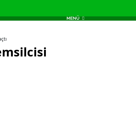
MENÜ
çtı
msilcisi