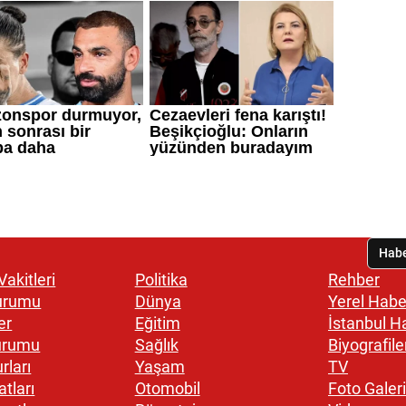
akitleri
Politika
Rehber
urumu
Dünya
Yerel Habe
er
Eğitim
İstanbul H
urumu
Sağlık
Biyografile
rları
Yaşam
TV
atları
Otomobil
Foto Galeri