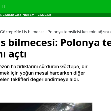
RLAR
MAGAZİN
RESMİ İLANLAR
Göztepe’de Lis bilmecesi: Polonya temsilcisi kesenin ağzını a
s bilmecesi: Polonya te
ı açtı
zon hazırlıklarını sürdüren Göztepe, bir
mek için yoğun mesai harcarken diğer
len teklifleri değerlendirmeye aldı.