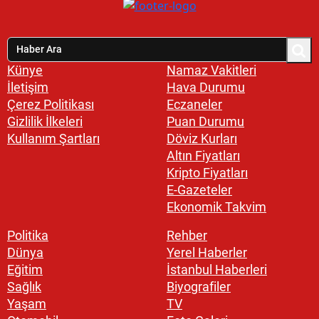
Künye
Namaz Vakitleri
İletişim
Hava Durumu
Çerez Politikası
Eczaneler
Gizlilik İlkeleri
Puan Durumu
Kullanım Şartları
Döviz Kurları
Altın Fiyatları
Kripto Fiyatları
E-Gazeteler
Ekonomik Takvim
Politika
Rehber
Dünya
Yerel Haberler
Eğitim
İstanbul Haberleri
Sağlık
Biyografiler
Yaşam
TV