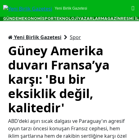
Yeni Birlik Gazetesi
GÜNDEM
EKONOMİ
SPOR
TEKNOLOJİ
YAZARLAR
MAGAZİN
RESMİ İ
Yeni Birlik Gazetesi
Spor
Güney Amerika
duvarı Fransa’ya
karşı: 'Bu bir
eksiklik değil,
kalitedir'
ABD'deki aşırı sıcak dalgası ve Paraguay'ın agresif
oyun tarzı öncesi konuşan Fransız cephesi, hem
iklim şartlarına hem de rakibin sertliğine karşı özel