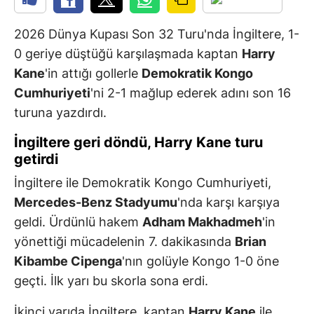
2026 Dünya Kupası Son 32 Turu'nda İngiltere, 1-
0 geriye düştüğü karşılaşmada kaptan
Harry
Kane
'in attığı gollerle
Demokratik Kongo
Cumhuriyeti
'ni 2-1 mağlup ederek adını son 16
turuna yazdırdı.
İngiltere geri döndü, Harry Kane turu
getirdi
İngiltere ile Demokratik Kongo Cumhuriyeti,
Mercedes-Benz Stadyumu
'nda karşı karşıya
geldi. Ürdünlü hakem
Adham Makhadmeh
'in
yönettiği mücadelenin 7. dakikasında
Brian
Kibambe Cipenga
'nın golüyle Kongo 1-0 öne
geçti. İlk yarı bu skorla sona erdi.
İkinci yarıda İngiltere, kaptan
Harry Kane
ile