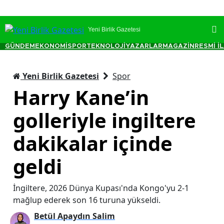
Yeni Birlik Gazetesi
GÜNDEM
EKONOMİ
SPOR
TEKNOLOJİ
YAZARLAR
MAGAZİN
RESMİ İ
Yeni Birlik Gazetesi
Spor
Harry Kane’in
golleriyle ingiltere
dakikalar içinde
geldi
İngiltere, 2026 Dünya Kupası'nda Kongo'yu 2-1
mağlup ederek son 16 turuna yükseldi.
Betül Apaydın Salim