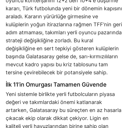
oyuncu kontenjanını 12+2'den 10+4'e düşürme
kararı, Türk futbolunda yeni bir dönemin kapısını
araladı. Kararın yürürlüğe girmesine ve
kulüplerin yoğun itirazlarına rağmen TFF’nin geri
adım atmaması, takımları yerli oyuncu pazarında
strateji değişikliğine zorladı. Bu kural
değişikliğine en sert tepkiyi gösteren kulüplerin
başında Galatasaray gelse de, sarı-kırmızılıların
mevcut kadro yapısı bu kriz tablosunu tam
tersine çevirebilecek bir potansiyele sahip.
İlk 11’in Omurgası Tamamen Güvende
Yeni sistemle birlikte yerli futbolcuların piyasa
değeri ve takımlardaki önemi katlanarak
artarken, Galatasaray bu süreçten en az hasarla
çıkacak ekip olarak dikkat çekiyor. Ligin en
kaliteli yerli havuzlarından birine sahip olan