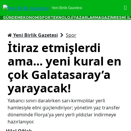
Yeni Birlik Gazetesi
GÜNDEM
EKONOMİ
SPOR
TEKNOLOJİ
YAZARLAR
MAGAZİN
RESMİ İ
Yeni Birlik Gazetesi
Spor
İtiraz etmişlerdi
ama... yeni kural en
çok Galatasaray’a
yarayacak!
Yabancı sınırı daralırken sarı-kırmızılılar yerli
hamlesiyle elini güçlendiriyor; yönetim yaz transfer
döneminde Florya'ya yeni yerli yıldızlar indirmeye
hazırlanıyor.
Hilal Oğlak