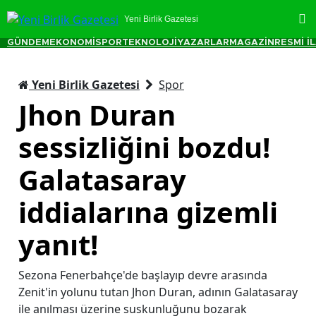
Yeni Birlik Gazetesi
GÜNDEM
EKONOMİ
SPOR
TEKNOLOJİ
YAZARLAR
MAGAZİN
RESMİ İ
Yeni Birlik Gazetesi
Spor
Jhon Duran
sessizliğini bozdu!
Galatasaray
iddialarına gizemli
yanıt!
Sezona Fenerbahçe'de başlayıp devre arasında
Zenit'in yolunu tutan Jhon Duran, adının Galatasaray
ile anılması üzerine suskunluğunu bozarak