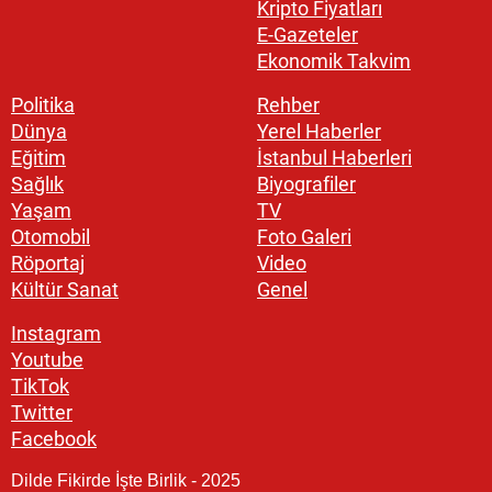
Kripto Fiyatları
E-Gazeteler
Ekonomik Takvim
Politika
Rehber
Dünya
Yerel Haberler
Eğitim
İstanbul Haberleri
Sağlık
Biyografiler
Yaşam
TV
Otomobil
Foto Galeri
Röportaj
Video
Kültür Sanat
Genel
Instagram
Youtube
TikTok
Twitter
Facebook
Dilde Fikirde İşte Birlik - 2025