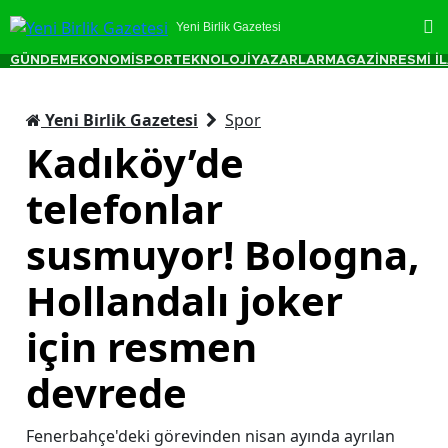
Yeni Birlik Gazetesi
GÜNDEM
EKONOMİ
SPOR
TEKNOLOJİ
YAZARLAR
MAGAZİN
RESMİ İ
Yeni Birlik Gazetesi
Spor
Kadıköy’de
telefonlar
susmuyor! Bologna,
Hollandalı joker
için resmen
devrede
Fenerbahçe'deki görevinden nisan ayında ayrılan