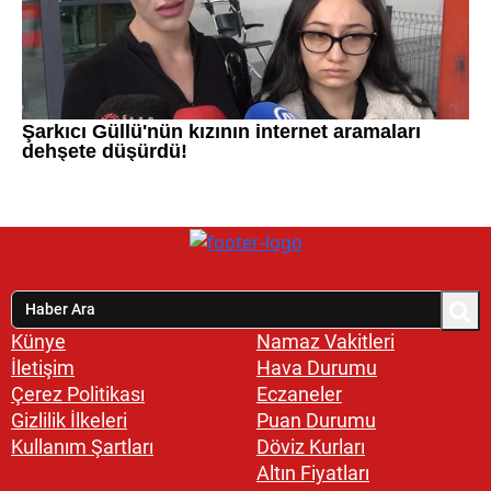
Künye
Namaz Vakitleri
İletişim
Hava Durumu
Çerez Politikası
Eczaneler
Gizlilik İlkeleri
Puan Durumu
Kullanım Şartları
Döviz Kurları
Altın Fiyatları