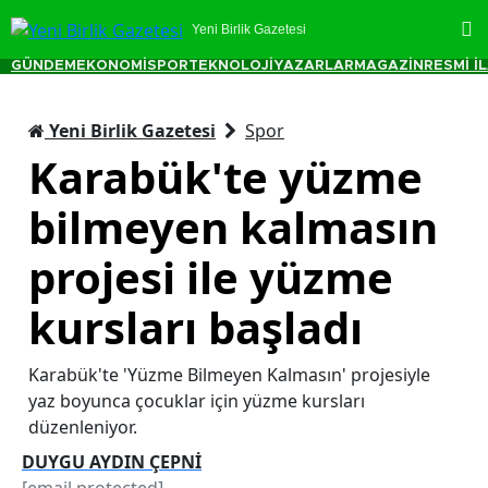
Yeni Birlik Gazetesi
GÜNDEM
EKONOMİ
SPOR
TEKNOLOJİ
YAZARLAR
MAGAZİN
RESMİ İ
Yeni Birlik Gazetesi
Spor
Karabük'te yüzme
bilmeyen kalmasın
projesi ile yüzme
kursları başladı
Karabük'te 'Yüzme Bilmeyen Kalmasın' projesiyle
yaz boyunca çocuklar için yüzme kursları
düzenleniyor.
DUYGU AYDIN ÇEPNİ
[email protected]