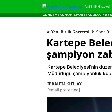
Yeni Birlik Gazetesi
GÜNDEM
EKONOMİ
SPOR
TEKNOLOJİ
YAZA
Yeni Birlik Gazetesi
Spor
Kartepe Bele
şampiyon za
Kartepe Belediyesi'nin düzen
Müdürlüğü şampiyonluk kupa
İBRAHİM KUTLAY
[email protected]