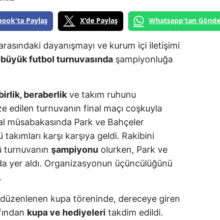
book'ta Paylaş
X'de Paylaş
Whatsapp'tan Gönde
rasındaki dayanışmayı ve kurum içi iletişimi
n
büyük futbol turnuvasında
şampiyonluğa
birlik, beraberlik
ve takım ruhunu
e edilen turnuvanın final maçı coşkuyla
inal müsabakasında Park ve Bahçeler
takımları karşı karşıya geldi. Rakibini
ü turnuvanın
şampiyonu
olurken, Park ve
ada yer aldı. Organizasyonun üçüncülüğünü
.
n düzenlenen kupa töreninde, dereceye giren
afından
kupa ve hediyeleri
takdim edildi.