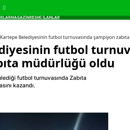
RLAR
MAGAZİN
RESMİ İLANLAR
Kartepe Belediyesinin futbol turnuvasında şampiyon zabıt
diyesinin futbol turnu
bıta müdürlüğü oldu
lediği futbol turnuvasında Zabıta
sını kazandı.