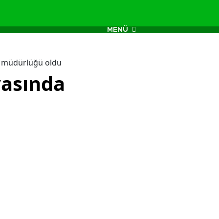
MENÜ
a müdürlüğü oldu
vasında