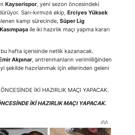
dan
Kayserispor
, yeni sezon öncesindeki
ürüyor. Sarı-kırmızılı ekip,
Erciyes Yüksek
nlenen kamp sürecinde,
Süper Lig
Kasımpaşa
ile iki hazırlık maçı yapma kararı
e bu hafta içerisinde netlik kazanacak.
Emir Akpınar
, antrenmanların verimliliğinden
yi şekilde hazırlanmak için ellerinden geleni
NCESİNDE İKİ HAZIRLIK MAÇI YAPACAK.