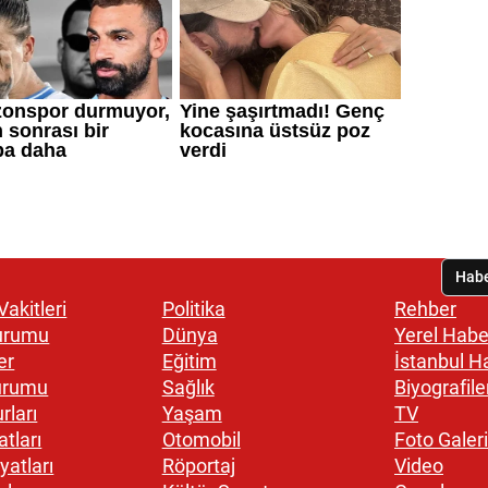
akitleri
Politika
Rehber
urumu
Dünya
Yerel Habe
er
Eğitim
İstanbul H
urumu
Sağlık
Biyografile
rları
Yaşam
TV
atları
Otomobil
Foto Galeri
yatları
Röportaj
Video