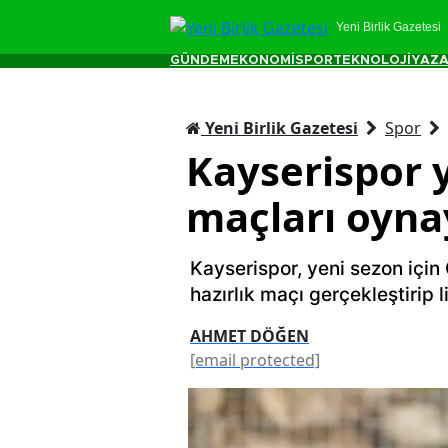
Yeni Birlik Gazetesi
GÜNDEM
EKONOMİ
SPOR
TEKNOLOJİ
YAZA
Yeni Birlik Gazetesi
Spor
Kayserispor 
maçları oyn
Kayserispor, yeni sezon için 
hazırlık maçı gerçekleştirip l
AHMET DÖĞEN
[email protected]