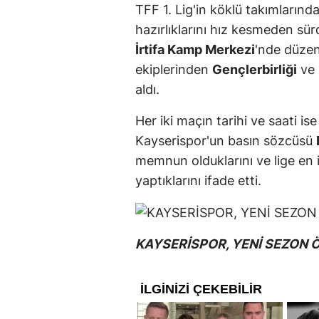
TFF 1. Lig'in köklü takımların
hazırlıklarını hız kesmeden sürd
İrtifa Kamp Merkezi
'nde düze
ekiplerinden
Gençlerbirliği
ve
aldı.
Her iki maçın tarihi ve saati is
Kayserispor'un basın sözcüsü
memnun olduklarını ve lige en i
yaptıklarını ifade etti.
KAYSERİSPOR, YENİ SEZON Ö