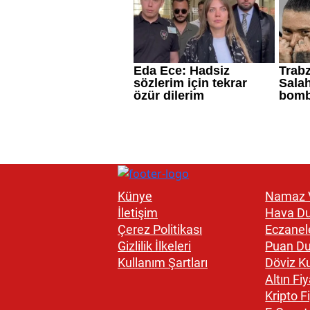
Künye
Namaz V
İletişim
Hava D
Çerez Politikası
Eczanel
Gizlilik İlkeleri
Puan D
Kullanım Şartları
Döviz Ku
Altın Fiy
Kripto Fi