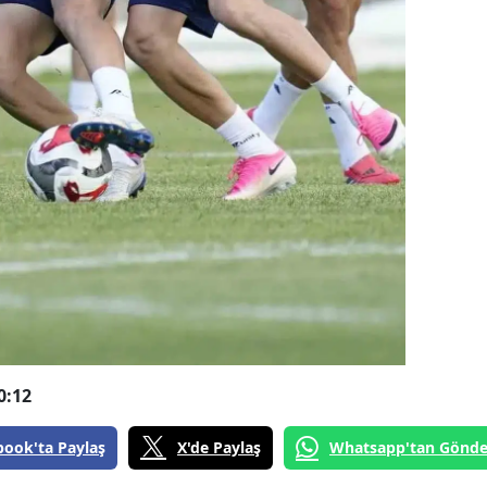
0:12
book'ta Paylaş
X'de Paylaş
Whatsapp'tan Gönde