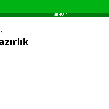
MENÜ
ak
zırlık