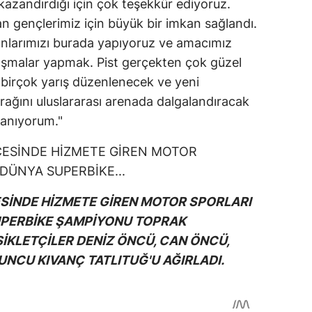
kazandırdığı için çok teşekkür ediyoruz.
an gençlerimiz için büyük bir imkan sağlandı.
larımızı burada yapıyoruz ve amacımız
lışmalar yapmak. Pist gerçekten çok güzel
a birçok yarış düzenlenecek ve yeni
rağını uluslararası arenada dalgalandıracak
nanıyorum."
ESİNDE HİZMETE GİREN MOTOR SPORLARI
UPERBİKE ŞAMPİYONU TOPRAK
İKLETÇİLER DENİZ ÖNCÜ, CAN ÖNCÜ,
NCU KIVANÇ TATLITUĞ'U AĞIRLADI.