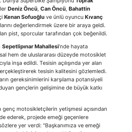
rdi. Dünya Superbike Şampiyonu
Toprak
iler
Deniz Öncü
,
Can Öncü
,
Bahattin
çi
Kenan Sofuoğlu
ve ünlü oyuncu
Kıvanç
larını değerlendirmek üzere bir araya geldi.
lan pist, sporcular tarafından çok beğenildi.
n
Sepetlipınar Mahallesi
’nde hayata
lusal hem de uluslararası düzeyde motosiklet
la inşa edildi. Tesisin açılışında yer alan
çekleştirerek tesisin kalitesini gözlemledi.
rın gereksinimlerini karşılama potansiyeli
i duyan gençlerin gelişimine de büyük katkı
in genç motosikletçilerin yetişmesi açısından
ade ederek, projede emeği geçenlere
 sözlere yer verdi: "Başkanımıza ve emeği