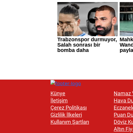
Künye
Namaz V
İletişim
Hava D
Çerez Politikası
Eczanel
Gizlilik İlkeleri
Puan D
Kullanım Şartları
Döviz Ku
Altın Fiy