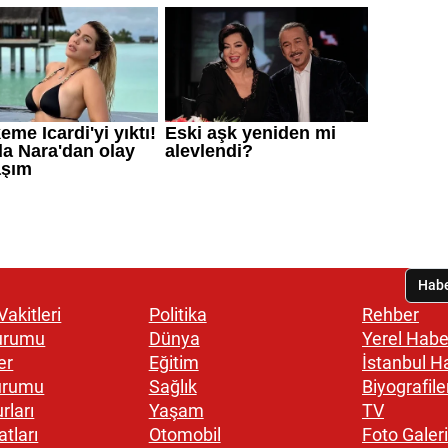
akitleri
Politika
Rehber
urumu
Dünya
Yerel Habe
er
Eğitim
İstanbul H
urumu
Sağlık
Biyografile
rları
Yaşam
TV
atları
Otomobil
Foto Galeri