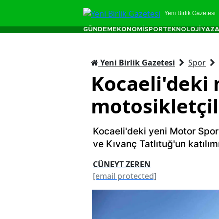
Yeni Birlik Gazetesi
GÜNDEM
EKONOMİ
SPOR
TEKNOLOJİ
YAZA
Yeni Birlik Gazetesi
Spor
Kocaeli'deki 
motosikletçil
Kocaeli'deki yeni Motor Sporl
ve Kıvanç Tatlıtuğ'un katılımı
CÜNEYT ZEREN
[email protected]