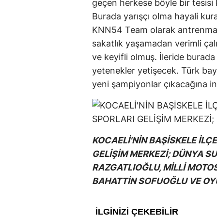
geçen herkese böyle bir tesisi 
Burada yarışçı olma hayali kur
KNN54 Team olarak antrenman
sakatlık yaşamadan verimli ça
ve keyifli olmuş. İleride burad
yetenekler yetişecek. Türk bay
yeni şampiyonlar çıkacağına i
KOCAELİ'NİN BAŞİSKELE İLÇ
GELİŞİM MERKEZİ; DÜNYA S
RAZGATLIOĞLU, MİLLİ MOTOS
BAHATTİN SOFUOĞLU VE OYU