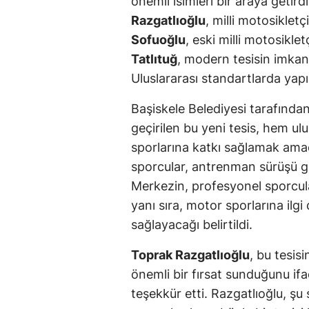
önemli isimleri bir araya geti
Razgatlıoğlu
, milli motosikletç
Sofuoğlu
, eski milli motosiklet
Tatlıtuğ
, modern tesisin imkan
Uluslararası standartlarda yapı
Başiskele Belediyesi tarafında
geçirilen bu yeni tesis, hem u
sporlarına katkı sağlamak amacıy
sporcular, antrenman sürüşü ger
Merkezin, profesyonel sporcula
yanı sıra, motor sporlarına ilg
sağlayacağı belirtildi.
Toprak Razgatlıoğlu
, bu tesis
önemli bir fırsat sunduğunu if
teşekkür etti. Razgatlıoğlu, şu