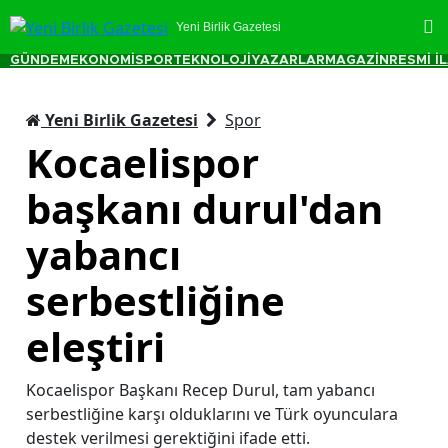
Yeni Birlik Gazetesi
GÜNDEM
EKONOMİ
SPOR
TEKNOLOJİ
YAZARLAR
MAGAZİN
RESMİ İ
Yeni Birlik Gazetesi
Spor
Kocaelispor
başkanı durul'dan
yabancı
serbestliğine
eleştiri
Kocaelispor Başkanı Recep Durul, tam yabancı
serbestliğine karşı olduklarını ve Türk oyunculara
destek verilmesi gerektiğini ifade etti.