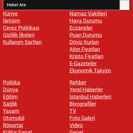
Künye
Namaz Vakitleri
İletişim
Hava Durumu
Çerez Politikası
Eczaneler
Gizlilik İlkeleri
Puan Durumu
Kullanım Şartları
Döviz Kurları
Altın Fiyatları
Kripto Fiyatları
E-Gazeteler
Ekonomik Takvim
Politika
Rehber
Dünya
Yerel Haberler
Eğitim
İstanbul Haberleri
Sağlık
Biyografiler
Yaşam
TV
Otomobil
Foto Galeri
Röportaj
Video
Kültür Sanat
Genel