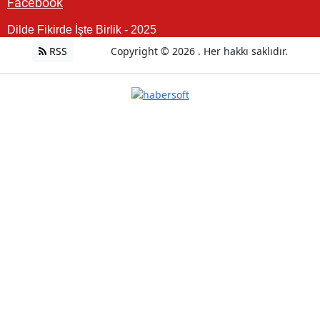
Facebook
Dilde Fikirde İşte Birlik - 2025
RSS
Copyright © 2026 . Her hakkı saklıdır.