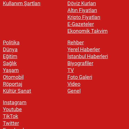
Kullanım Şartları
Döviz Kurları
Altın Fiyatları
Kripto Fiyatları
E-Gazeteler
Ekonomik Takvim
Politika
Rehber
Dünya
Yerel Haberler
Eğitim
İstanbul Haberleri
Sağlık
Biyografiler
Yaşam
TV
Otomobil
Foto Galeri
Röportaj
Video
Kültür Sanat
Genel
Instagram
Youtube
TikTok
Twitter