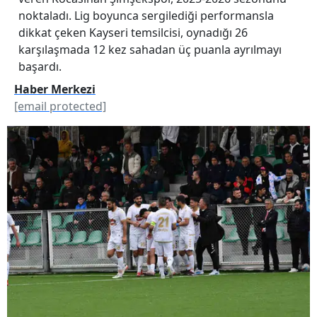
noktaladı. Lig boyunca sergilediği performansla
dikkat çeken Kayseri temsilcisi, oynadığı 26
karşılaşmada 12 kez sahadan üç puanla ayrılmayı
başardı.
Haber Merkezi
[email protected]