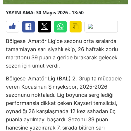
YAYINLAMA: 30 Mayıs 2026 - 13:50
Bölgesel Amatör Lig'de sezonu orta sıralarda
tamamlayan sarı siyahlı ekip, 26 haftalık zorlu
maratonu 39 puanla geride bırakarak gelecek
sezon için umut verdi.
Bölgesel Amatör Lig (BAL) 2. Grup'ta mücadele
veren Kocasinan Şimşekspor, 2025-2026
sezonunu noktaladı. Lig boyunca sergilediği
performansla dikkat çeken Kayseri temsilcisi,
oynadığı 26 karşılaşmada 12 kez sahadan üç
puanla ayrılmayı başardı. Sezonu 39 puan
hanesine yazdırarak 7. sırada bitiren sarı