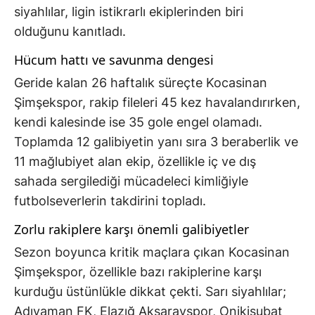
siyahlılar, ligin istikrarlı ekiplerinden biri
olduğunu kanıtladı.
Hücum hattı ve savunma dengesi
Geride kalan 26 haftalık süreçte Kocasinan
Şimşekspor, rakip fileleri 45 kez havalandırırken,
kendi kalesinde ise 35 gole engel olamadı.
Toplamda 12 galibiyetin yanı sıra 3 beraberlik ve
11 mağlubiyet alan ekip, özellikle iç ve dış
sahada sergilediği mücadeleci kimliğiyle
futbolseverlerin takdirini topladı.
Zorlu rakiplere karşı önemli galibiyetler
Sezon boyunca kritik maçlara çıkan Kocasinan
Şimşekspor, özellikle bazı rakiplerine karşı
kurduğu üstünlükle dikkat çekti. Sarı siyahlılar;
Adıyaman FK, Elazığ Aksarayspor, Onikişubat