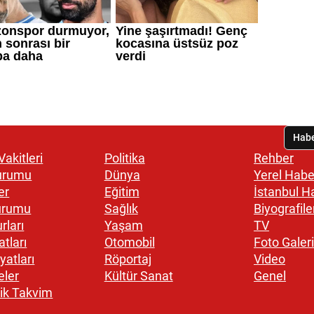
akitleri
Politika
Rehber
urumu
Dünya
Yerel Habe
er
Eğitim
İstanbul H
urumu
Sağlık
Biyografile
rları
Yaşam
TV
atları
Otomobil
Foto Galeri
yatları
Röportaj
Video
eler
Kültür Sanat
Genel
ik Takvim