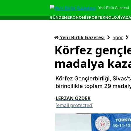
Yeni Birlik Gazetesi
GÜNDEM
EKONOMİ
SPOR
TEKNOLOJİ
YAZA
Yeni Birlik Gazetesi
Spor
Körfez gençl
madalya kaz
Körfez Gençlerbirliği, Siva
birincilikle toplam 29 madaly
LERZAN ÖZDER
[email protected]