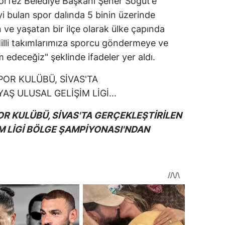
örfez Belediye Başkanı Şener Söğüt’e
yi bulan spor dalında 5 binin üzerinde
 ve yaşatan bir ilçe olarak ülke çapında
illi takımlarımıza sporcu göndermeye ve
deceğiz" şeklinde ifadeler yer aldı.
OR KULÜBÜ, SİVAS'TA GERÇEKLEŞTİRİLEN
İM LİGİ BÖLGE ŞAMPİYONASI'NDAN