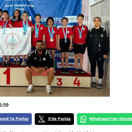
5:59
book'ta Paylaş
X'de Paylaş
Whatsapp'tan Gönde