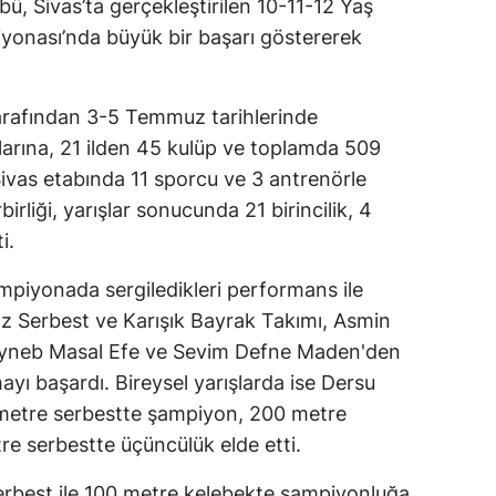
bü, Sivas’ta gerçekleştirilen 10-11-12 Yaş
iyonası’nda büyük bir başarı göstererek
rafından 3-5 Temmuz tarihlerinde
arına, 21 ilden 45 kulüp ve toplamda 509
ivas etabında 11 sporcu ve 3 antrenörle
liği, yarışlar sonucunda 21 birincilik, 4
i.
ampiyonada sergiledikleri performans ile
Kız Serbest ve Karışık Bayrak Takımı, Asmin
eyneb Masal Efe ve Sevim Defne Maden'den
yı başardı. Bireysel yarışlarda ise Dersu
etre serbestte şampiyon, 200 metre
tre serbestte üçüncülük elde etti.
erbest ile 100 metre kelebekte şampiyonluğa