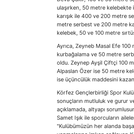
ulaşırken, 50 metre kelebekte i
karışık ile 400 ve 200 metre s
metre serbest ve 200 metre ka
kelebek, 50 ve 100 metre sırtü
Ayrıca, Zeyneb Masal Efe 100 
kurbağalama ve 50 metre serbe
oldu. Zeynep Ayşil Çiftçi 100 m
Alpaslan Özer ise 50 metre ke
ise üçüncülük maddesini kazan
Körfez Gençlerbirliği Spor Kulüb
sonuçların mutluluk ve gurur 
açıklamada, altyapı sorumlusun
Samet Işık ile sporcuların ailel
"Kulübümüzün her alanda başarı