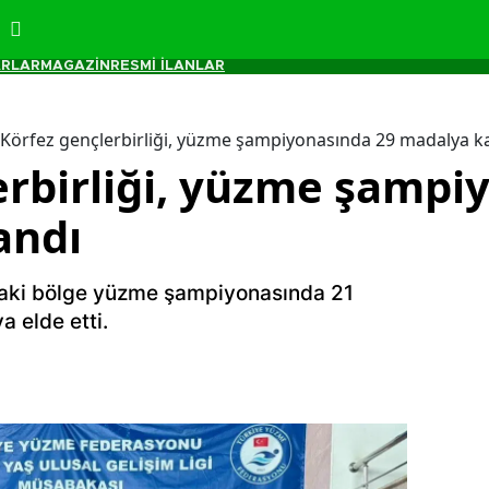
RLAR
MAGAZİN
RESMİ İLANLAR
Körfez gençlerbirliği, yüzme şampiyonasında 29 madalya k
erbirliği, yüzme şampi
andı
s’taki bölge yüzme şampiyonasında 21
a elde etti.