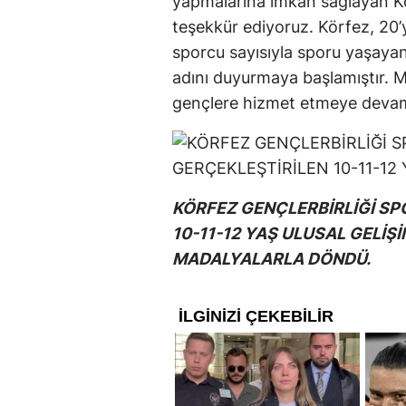
yapmalarına imkan sağlayan K
teşekkür ediyoruz. Körfez, 20’
sporcu sayısıyla sporu yaşayan
adını duyurmaya başlamıştır. M
gençlere hizmet etmeye devam e
KÖRFEZ GENÇLERBİRLİĞİ SP
10-11-12 YAŞ ULUSAL GELİŞ
MADALYALARLA DÖNDÜ.