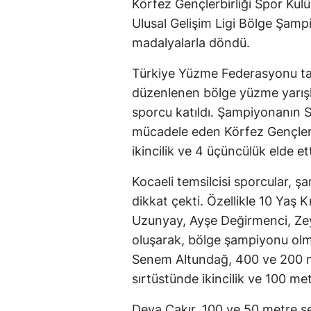
Körfez Gençlerbirliği Spor Kulü
Ulusal Gelişim Ligi Bölge Şamp
madalyalarla döndü.
Türkiye Yüzme Federasyonu ta
düzenlenen bölge yüzme yarışl
sporcu katıldı. Şampiyonanın S
mücadele eden Körfez Gençlerbir
ikincilik ve 4 üçüncülük elde ett
Kocaeli temsilcisi sporcular, ş
dikkat çekti. Özellikle 10 Yaş 
Uzunyay, Ayşe Değirmenci, Z
oluşarak, bölge şampiyonu olma
Senem Altundağ, 400 ve 200 m
sırtüstünde ikincilik ve 100 me
Deva Çakır, 100 ve 50 metre s