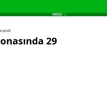
MENÜ
azandı
yonasında 29