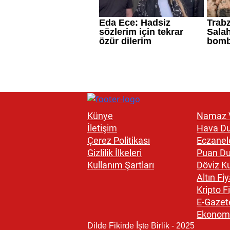
Künye
Namaz V
İletişim
Hava D
Çerez Politikası
Eczanel
Gizlilik İlkeleri
Puan D
Kullanım Şartları
Döviz Ku
Altın Fiy
Kripto Fi
E-Gazet
Ekonom
Dilde Fikirde İşte Birlik - 2025