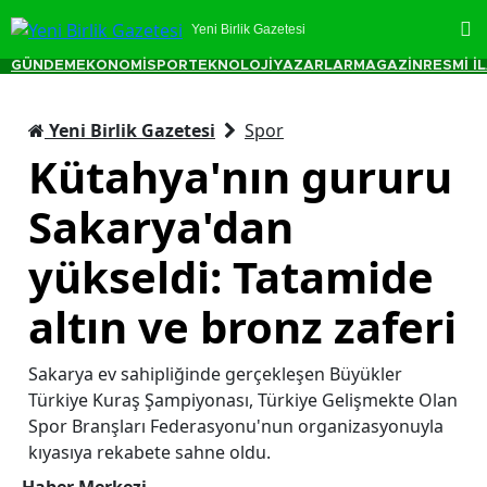
Yeni Birlik Gazetesi
GÜNDEM
EKONOMİ
SPOR
TEKNOLOJİ
YAZARLAR
MAGAZİN
RESMİ İ
Yeni Birlik Gazetesi
Spor
Kütahya'nın gururu
Sakarya'dan
yükseldi: Tatamide
altın ve bronz zaferi
Sakarya ev sahipliğinde gerçekleşen Büyükler
Türkiye Kuraş Şampiyonası, Türkiye Gelişmekte Olan
Spor Branşları Federasyonu'nun organizasyonuyla
kıyasıya rekabete sahne oldu.
Haber Merkezi