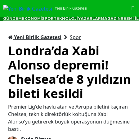
Yeni Birlik Gazetesi
GÜNDEM
EKONOMİ
SPOR
TEKNOLOJİ
YAZARLAR
MAGAZİN
RESMİ İ
Yeni Birlik Gazetesi
Spor
Londra’da Xabi
Alonso depremi!
Chelsea’de 8 yıldızın
bileti kesildi
Premier Lig'de havlu atan ve Avrupa biletini kaçıran
Chelsea, teknik direktörlük koltuğuna Xabi
Alonso’yu getirerek büyük operasyonun düğmesine
bastı.
Sude Olmuş