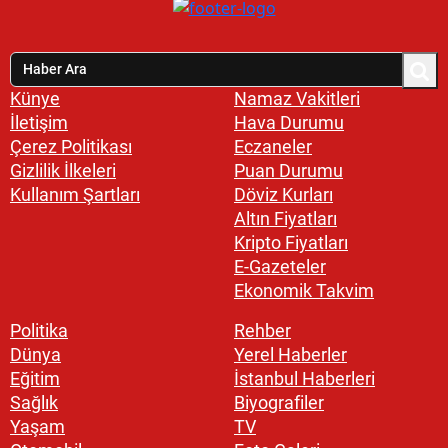
Künye
Namaz Vakitleri
İletişim
Hava Durumu
Çerez Politikası
Eczaneler
Gizlilik İlkeleri
Puan Durumu
Kullanım Şartları
Döviz Kurları
Altın Fiyatları
Kripto Fiyatları
E-Gazeteler
Ekonomik Takvim
Politika
Rehber
Dünya
Yerel Haberler
Eğitim
İstanbul Haberleri
Sağlık
Biyografiler
Yaşam
TV