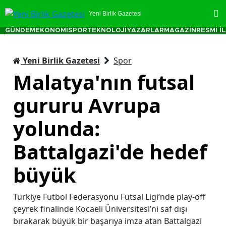
Yeni Birlik Gazetesi
GÜNDEM
EKONOMİ
SPOR
TEKNOLOJİ
YAZARLAR
MAGAZİN
RESMİ İ
Yeni Birlik Gazetesi
Spor
Malatya'nın futsal
gururu Avrupa
yolunda:
Battalgazi'de hedef
büyük
Türkiye Futbol Federasyonu Futsal Ligi’nde play-off
çeyrek finalinde Kocaeli Üniversitesi’ni saf dışı
bırakarak büyük bir başarıya imza atan Battalgazi