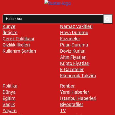
Künye
Namaz Vakitleri
İletişim
Hava Durumu
Çerez Politikası
Eczaneler
Gizlilik İlkeleri
Puan Durumu
Kullanım Şartları
Döviz Kurları
Altın Fiyatları
Kripto Fiyatları
E-Gazeteler
Ekonomik Takvim
Politika
Rehber
Dünya
Yerel Haberler
Eğitim
İstanbul Haberleri
Sağlık
Biyografiler
Yaşam
TV