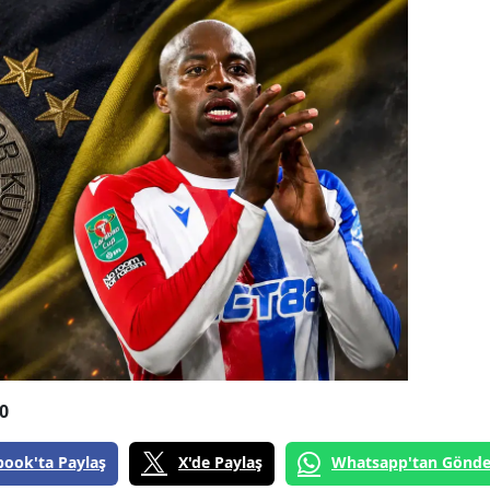
0
book'ta Paylaş
X'de Paylaş
Whatsapp'tan Gönde