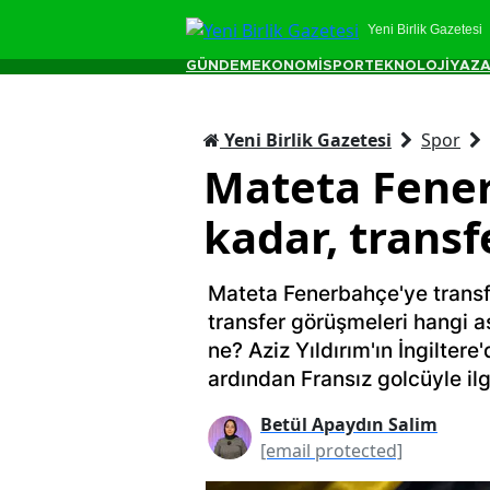
Yeni Birlik Gazetesi
GÜNDEM
EKONOMİ
SPOR
TEKNOLOJİ
YAZA
Yeni Birlik Gazetesi
Spor
Mateta Fener
kadar, transfe
Mateta Fenerbahçe'ye transfe
transfer görüşmeleri hangi a
ne? Aziz Yıldırım'ın İngiltere
ardından Fransız golcüyle ilg
Betül Apaydın Salim
[email protected]