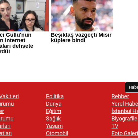
akitleri
Politika
Rehber
urumu
Dünya
Yerel Habe
er
Eğitim
İstanbul H
urumu
Sağlık
Biyografile
rları
Yaşam
TV
atları
Otomobil
Foto Galeri