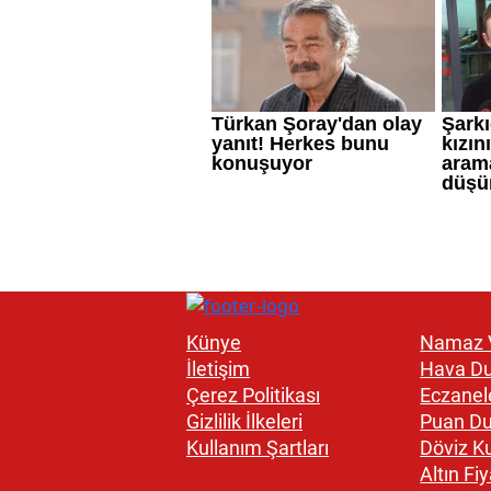
Künye
Namaz V
İletişim
Hava D
Çerez Politikası
Eczanel
Gizlilik İlkeleri
Puan D
Kullanım Şartları
Döviz Ku
Altın Fiy