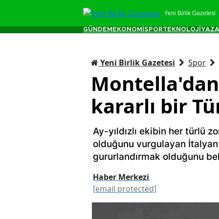
Yeni Birlik Gazetesi
GÜNDEM
EKONOMİ
SPOR
TEKNOLOJİ
YAZA
Yeni Birlik Gazetesi
Spor
Montella'dan
kararlı bir Tü
Ay-yıldızlı ekibin her türlü 
olduğunu vurgulayan İtalyan ç
gururlandırmak olduğunu beli
Haber Merkezi
[email protected]