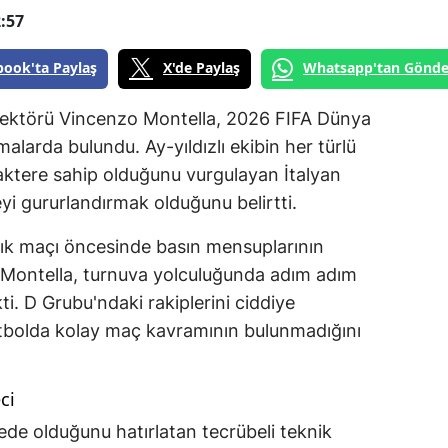
:57
book'ta Paylaş
X'de Paylaş
Whatsapp'tan Gönde
Direktörü Vincenzo Montella, 2026 FIFA Dünya
malarda bulundu. Ay-yıldızlı ekibin her türlü
aktere sahip olduğunu vurgulayan İtalyan
keyi gururlandırmak olduğunu belirtti.
lık maçı öncesinde basın mensuplarının
o Montella, turnuva yolculuğunda adım adım
i. D Grubu'ndaki rakiplerini ciddiye
 futbolda kolay maç kavramının bulunmadığını
ci
yede olduğunu hatırlatan tecrübeli teknik