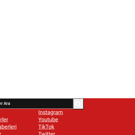
Instagram
rler
Youtube
aberleri
TikTok
r
Twitter