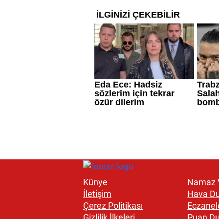
Künye
Namaz V
İletişim
Hava D
Çerez Politikası
Eczanel
Gizlilik İlkeleri
Puan D