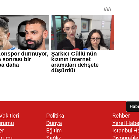
akitleri
Politika
Rehber
urumu
Dünya
Yerel Habe
er
Eğitim
İstanbul H
urumu
Sağlık
Biyografile