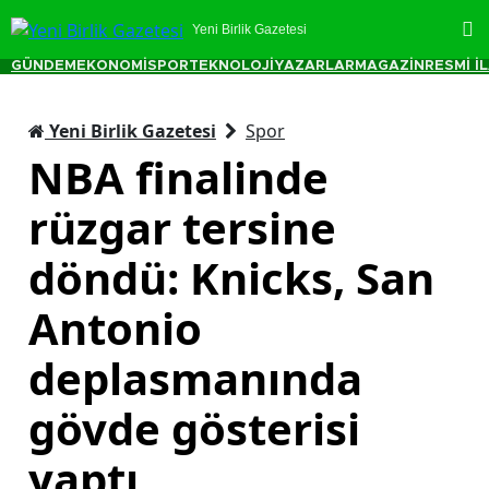
Yeni Birlik Gazetesi
GÜNDEM
EKONOMİ
SPOR
TEKNOLOJİ
YAZARLAR
MAGAZİN
RESMİ İ
Yeni Birlik Gazetesi
Spor
NBA finalinde
rüzgar tersine
döndü: Knicks, San
Antonio
deplasmanında
gövde gösterisi
yaptı