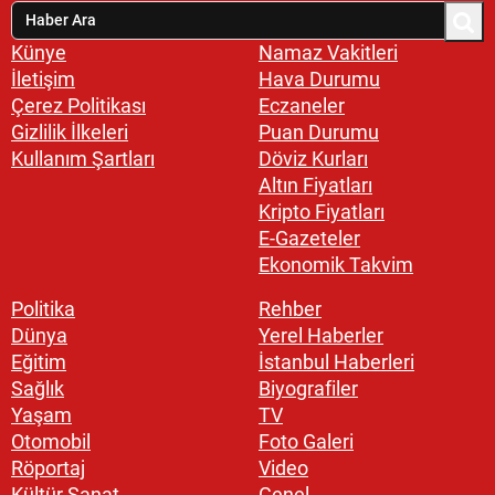
Künye
Namaz Vakitleri
İletişim
Hava Durumu
Çerez Politikası
Eczaneler
Gizlilik İlkeleri
Puan Durumu
Kullanım Şartları
Döviz Kurları
Altın Fiyatları
Kripto Fiyatları
E-Gazeteler
Ekonomik Takvim
Politika
Rehber
Dünya
Yerel Haberler
Eğitim
İstanbul Haberleri
Sağlık
Biyografiler
Yaşam
TV
Otomobil
Foto Galeri
Röportaj
Video
Kültür Sanat
Genel