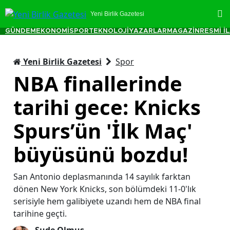
Yeni Birlik Gazetesi
GÜNDEM
EKONOMİ
SPOR
TEKNOLOJİ
YAZARLAR
MAGAZİN
RESMİ İ
Yeni Birlik Gazetesi
Spor
NBA finallerinde
tarihi gece: Knicks
Spurs’ün 'İlk Maç'
büyüsünü bozdu!
San Antonio deplasmanında 14 sayılık farktan
dönen New York Knicks, son bölümdeki 11-0'lık
serisiyle hem galibiyete uzandı hem de NBA final
tarihine geçti.
Sude Olmuş