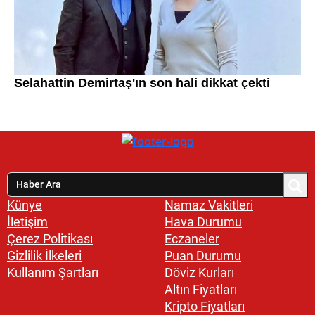
Künye
Namaz Vakitleri
İletişim
Hava Durumu
Çerez Politikası
Eczaneler
Gizlilik İlkeleri
Puan Durumu
Kullanım Şartları
Döviz Kurları
Altın Fiyatları
Kripto Fiyatları