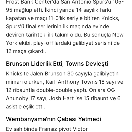
Frost Bank Center'da San Antonio Spurs'ü 105-
95 mağlup etti. İkinci yarıda 14 sayılık farkı
kapatan ve maçı 11-0'lık seriyle bitiren Knicks,
Spurs'ü final serilerinin ilk maçında evinde
deviren tarihteki ilk takım oldu. Bu sonuçla New
York ekibi, play-off'lardaki galibiyet serisini de
12 maça çıkardı.
Brunson Liderlik Etti, Towns Devleşti
Knicks'te Jalen Brunson 30 sayıyla galibiyetin
mimarı olurken, Karl-Anthony Towns 18 sayı ve
12 ribauntla double-double yaptı. Onlara OG
Anunoby 17 sayı, Josh Hart ise 15 ribaunt ve 6
asistle eşlik etti.
Wembanyama'nın Çabası Yetmedi
Ev sahibinde Fransız pivot Victor