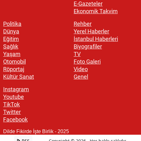
E-Gazeteler
Ekonomik Takvim
Politika
Rehber
Dünya
Yerel Haberler
Eğitim
İstanbul Haberleri
Sağlık
Biyografiler
Yaşam
TV
Otomobil
Foto Galeri
Röportaj
Video
Kültür Sanat
Genel
Instagram
Youtube
TikTok
Twitter
Facebook
Dilde Fikirde İşte Birlik - 2025
RSS
Copyright © 2026 . Her hakkı saklıdır.