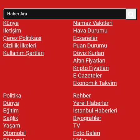
Künye
Namaz Vakitleri
İletişim
Hava Durumu
Çerez Politikası
Eczaneler
Gizlilik İlkeleri
Puan Durumu
Kullanım Şartları
Döviz Kurları
Altın Fiyatları
Kripto Fiyatları
E-Gazeteler
Ekonomik Takvim
Politika
Rehber
Dünya
Yerel Haberler
Eğitim
İstanbul Haberleri
Sağlık
Biyografiler
Yaşam
TV
Otomobil
Foto Galeri