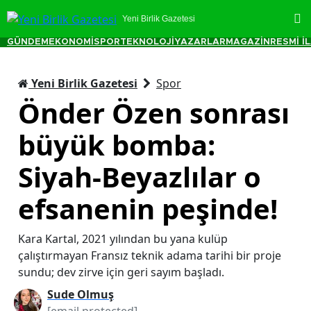
Yeni Birlik Gazetesi
GÜNDEM
EKONOMİ
SPOR
TEKNOLOJİ
YAZARLAR
MAGAZİN
RESMİ İ
Yeni Birlik Gazetesi
Spor
Önder Özen sonrası
büyük bomba:
Siyah-Beyazlılar o
efsanenin peşinde!
Kara Kartal, 2021 yılından bu yana kulüp
çalıştırmayan Fransız teknik adama tarihi bir proje
sundu; dev zirve için geri sayım başladı.
Sude Olmuş
[email protected]