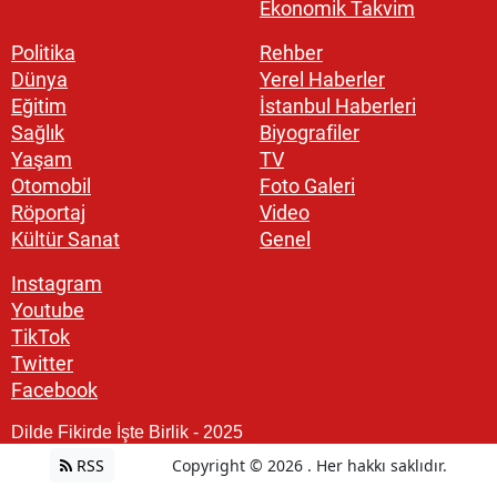
Ekonomik Takvim
Politika
Rehber
Dünya
Yerel Haberler
Eğitim
İstanbul Haberleri
Sağlık
Biyografiler
Yaşam
TV
Otomobil
Foto Galeri
Röportaj
Video
Kültür Sanat
Genel
Instagram
Youtube
TikTok
Twitter
Facebook
Dilde Fikirde İşte Birlik - 2025
RSS
Copyright © 2026 . Her hakkı saklıdır.