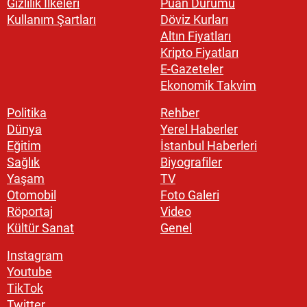
Gizlilik İlkeleri
Puan Durumu
Kullanım Şartları
Döviz Kurları
Altın Fiyatları
Kripto Fiyatları
E-Gazeteler
Ekonomik Takvim
Politika
Rehber
Dünya
Yerel Haberler
Eğitim
İstanbul Haberleri
Sağlık
Biyografiler
Yaşam
TV
Otomobil
Foto Galeri
Röportaj
Video
Kültür Sanat
Genel
Instagram
Youtube
TikTok
Twitter