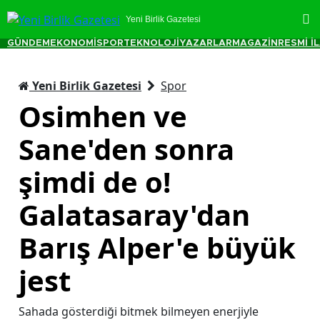
Yeni Birlik Gazetesi
GÜNDEM
EKONOMİ
SPOR
TEKNOLOJİ
YAZARLAR
MAGAZİN
RESMİ İ
Yeni Birlik Gazetesi
Spor
Osimhen ve
Sane'den sonra
şimdi de o!
Galatasaray'dan
Barış Alper'e büyük
jest
Sahada gösterdiği bitmek bilmeyen enerjiyle