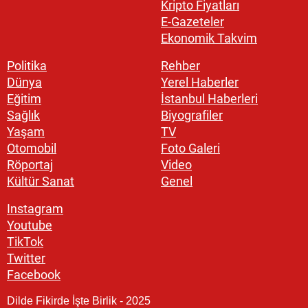
Kripto Fiyatları
E-Gazeteler
Ekonomik Takvim
Politika
Rehber
Dünya
Yerel Haberler
Eğitim
İstanbul Haberleri
Sağlık
Biyografiler
Yaşam
TV
Otomobil
Foto Galeri
Röportaj
Video
Kültür Sanat
Genel
Instagram
Youtube
TikTok
Twitter
Facebook
Dilde Fikirde İşte Birlik - 2025