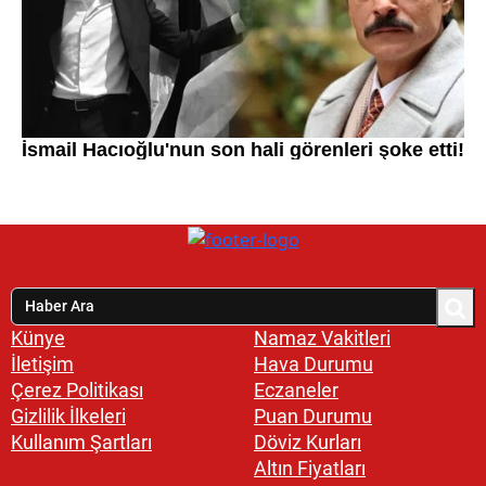
Künye
Namaz Vakitleri
İletişim
Hava Durumu
Çerez Politikası
Eczaneler
Gizlilik İlkeleri
Puan Durumu
Kullanım Şartları
Döviz Kurları
Altın Fiyatları