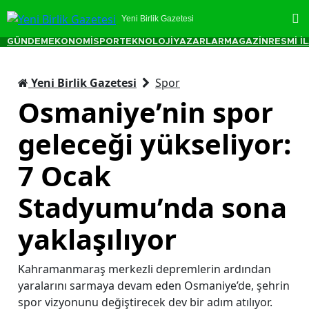
Yeni Birlik Gazetesi
GÜNDEM
EKONOMİ
SPOR
TEKNOLOJİ
YAZARLAR
MAGAZİN
RESMİ İ
Yeni Birlik Gazetesi
Spor
Osmaniye’nin spor
geleceği yükseliyor:
7 Ocak
Stadyumu’nda sona
yaklaşılıyor
Kahramanmaraş merkezli depremlerin ardından
yaralarını sarmaya devam eden Osmaniye’de, şehrin
spor vizyonunu değiştirecek dev bir adım atılıyor.