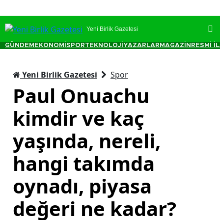
Yeni Birlik Gazetesi
GÜNDEM
EKONOMİ
SPOR
TEKNOLOJİ
YAZARLAR
MAGAZİN
RESMİ İ
Yeni Birlik Gazetesi
Spor
Paul Onuachu
kimdir ve kaç
yaşında, nereli,
hangi takımda
oynadı, piyasa
değeri ne kadar?