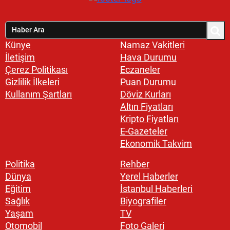
Künye
Namaz Vakitleri
İletişim
Hava Durumu
Çerez Politikası
Eczaneler
Gizlilik İlkeleri
Puan Durumu
Kullanım Şartları
Döviz Kurları
Altın Fiyatları
Kripto Fiyatları
E-Gazeteler
Ekonomik Takvim
Politika
Rehber
Dünya
Yerel Haberler
Eğitim
İstanbul Haberleri
Sağlık
Biyografiler
Yaşam
TV
Otomobil
Foto Galeri