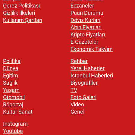
Çerez Politikası
Eczaneler
Gizlilik İlkeleri
Puan Durumu
Kullanım Şartları
Döviz Kurları
Altın Fiyatları
Kripto Fiyatları
E-Gazeteler
Ekonomik Takvim
Politika
Rehber
Dünya
Yerel Haberler
Eğitim
İstanbul Haberleri
Sağlık
Biyografiler
Yaşam
TV
Otomobil
Foto Galeri
Röportaj
Video
Kültür Sanat
Genel
Instagram
Youtube