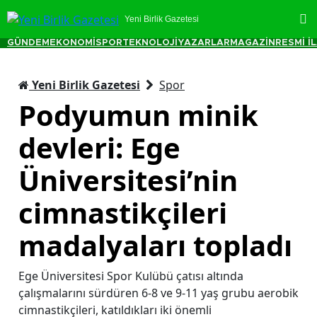
Yeni Birlik Gazetesi
GÜNDEM
EKONOMİ
SPOR
TEKNOLOJİ
YAZARLAR
MAGAZİN
RESMİ İ
Yeni Birlik Gazetesi
Spor
Podyumun minik
devleri: Ege
Üniversitesi’nin
cimnastikçileri
madalyaları topladı
Ege Üniversitesi Spor Kulübü çatısı altında
çalışmalarını sürdüren 6-8 ve 9-11 yaş grubu aerobik
cimnastikçileri, katıldıkları iki önemli