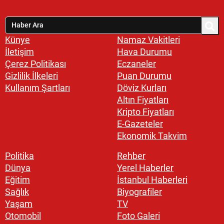
Künye
Namaz Vakitleri
İletişim
Hava Durumu
Çerez Politikası
Eczaneler
Gizlilik İlkeleri
Puan Durumu
Kullanım Şartları
Döviz Kurları
Altın Fiyatları
Kripto Fiyatları
E-Gazeteler
Ekonomik Takvim
Politika
Rehber
Dünya
Yerel Haberler
Eğitim
İstanbul Haberleri
Sağlık
Biyografiler
Yaşam
TV
Otomobil
Foto Galeri