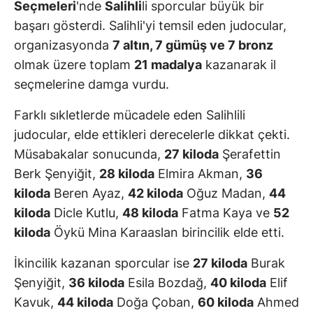
Seçmeleri
'nde
Salihli
li sporcular büyük bir
başarı gösterdi. Salihli'yi temsil eden judocular,
organizasyonda
7 altın, 7 gümüş ve 7 bronz
olmak üzere toplam
21 madalya
kazanarak il
seçmelerine damga vurdu.
Farklı sıkletlerde mücadele eden Salihlili
judocular, elde ettikleri derecelerle dikkat çekti.
Müsabakalar sonucunda,
27 kiloda
Şerafettin
Berk Şenyiğit,
28 kiloda
Elmira Akman,
36
kiloda
Beren Ayaz,
42 kiloda
Oğuz Madan,
44
kiloda
Dicle Kutlu,
48 kiloda
Fatma Kaya ve
52
kiloda
Öykü Mina Karaaslan birincilik elde etti.
İkincilik kazanan sporcular ise
27 kiloda
Burak
Şenyiğit,
36 kiloda
Esila Bozdağ,
40 kiloda
Elif
Kavuk,
44 kiloda
Doğa Çoban,
60 kiloda
Ahmed