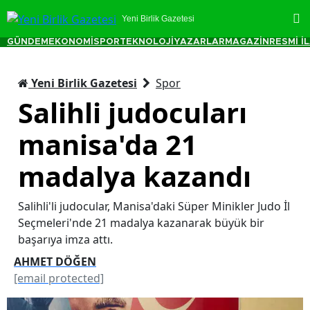
Yeni Birlik Gazetesi
GÜNDEM
EKONOMİ
SPOR
TEKNOLOJİ
YAZARLAR
MAGAZİN
RESMİ İ
Yeni Birlik Gazetesi
Spor
Salihli judocuları
manisa'da 21
madalya kazandı
Salihli'li judocular, Manisa'daki Süper Minikler Judo İl
Seçmeleri'nde 21 madalya kazanarak büyük bir
başarıya imza attı.
AHMET DÖĞEN
[email protected]