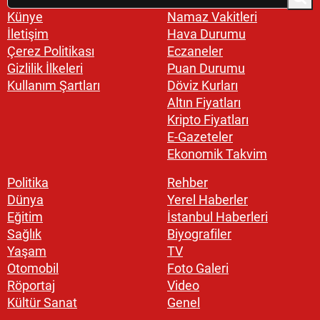
Künye
Namaz Vakitleri
İletişim
Hava Durumu
Çerez Politikası
Eczaneler
Gizlilik İlkeleri
Puan Durumu
Kullanım Şartları
Döviz Kurları
Altın Fiyatları
Kripto Fiyatları
E-Gazeteler
Ekonomik Takvim
Politika
Rehber
Dünya
Yerel Haberler
Eğitim
İstanbul Haberleri
Sağlık
Biyografiler
Yaşam
TV
Otomobil
Foto Galeri
Röportaj
Video
Kültür Sanat
Genel