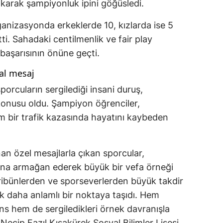
rakarak şampiyonluk ipini göğüsledi.
ganizasyonda erkeklerde 10, kızlarda ise 5
ti. Sahadaki centilmenlik ve fair play
 başarısının önüne geçti.
al mesaj
porcuların sergilediği insani duruş,
onusu oldu. Şampiyon öğrenciler,
m bir trafik kazasında hayatını kaybeden
an özel mesajlarla çıkan sporcular,
rına armağan ederek büyük bir vefa örneği
 tribünlerden ve sporseverlerden büyük takdir
ok daha anlamlı bir noktaya taşıdı. Hem
s hem de sergiledikleri örnek davranışla
ecip Fazıl Kısakürek Sosyal Bilimler Lisesi,