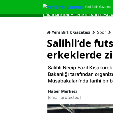
Yeni Birlik Gazetesi
GÜNDEM
EKONOMİ
SPOR
TEKNOLOJİ
YAZA
Yeni Birlik Gazetesi
Spor
Salihli’de fu
erkeklerde zi
Salihli Necip Fazıl Kısakürek
Bakanlığı tarafından organize
Müsabakaları’nda tarihi bir b
Haber Merkezi
[email protected]