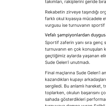
takımları, rakiplerini geride bı
Rekabetin zirveye taşındığı or
farklı okul kıyasıya mücadele et
vurgusu ise turnuvanın sportif
Vefalı şampiyonlardan duygus
Sportif zaferin yanı sıra genç s
turnuvanın en çok konuşulan k
geçtiğimiz aylarda yaşanan eli
Sude Gelen’i unutmadı.
Final maçlarına Sude Gelen’i an
kazandıkları kupayı arkadaşla
sergiledi. Bu anlamlı hareket,
toplarken, okulun başarısını ç
sahada gösterdikleri performan
turnuvaya damga vuran Salihli N