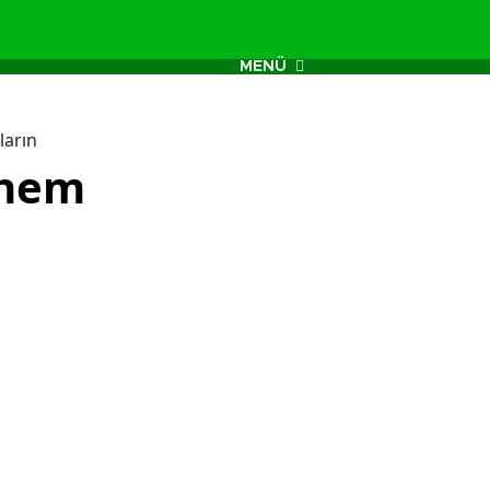
MENÜ
ların
r hem