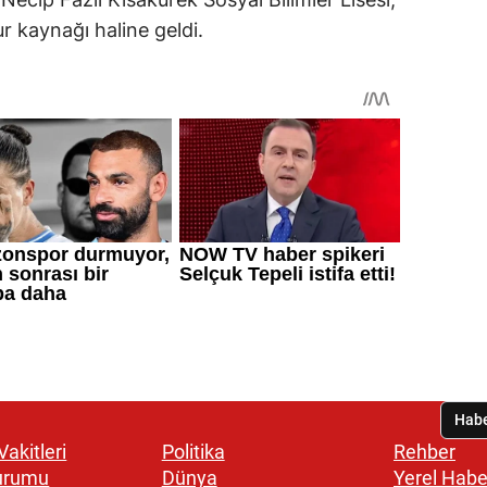
r kaynağı haline geldi.
akitleri
Politika
Rehber
urumu
Dünya
Yerel Habe