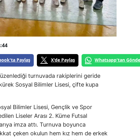
:44
book'ta Paylaş
X'de Paylaş
Whatsapp'tan Gönde
üzenlediği turnuvada rakiplerini geride
kürek Sosyal Bilimler Lisesi, çifte kupa
syal Bilimler Lisesi, Gençlik ve Spor
dilen Liseler Arası 2. Küme Futsal
şarıya imza attı. Turnuva boyunca
a dikkat çeken okulun hem kız hem de erkek