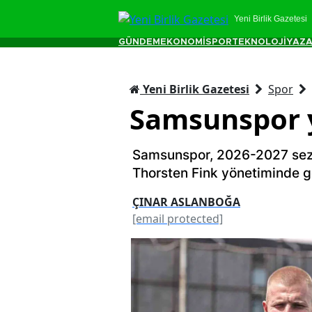
Yeni Birlik Gazetesi
GÜNDEM
EKONOMİ
SPOR
TEKNOLOJİ
YAZA
Yeni Birlik Gazetesi
Spor
Samsunspor y
Samsunspor, 2026-2027 sezon
Thorsten Fink yönetiminde ge
ÇINAR ASLANBOĞA
[email protected]