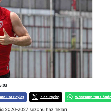
5:03
book'ta Paylaş
X'de Paylaş
Whatsapp'tan Gönde
g 2026-2027 sezonu hazırlıkları