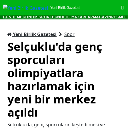
Yeni Birlik Gazetesi
GÜNDEM
EKONOMİ
SPOR
TEKNOLOJİ
YAZARLAR
MAGAZİN
RESMİ İ
Yeni Birlik Gazetesi
Spor
Selçuklu'da genç
sporcuları
olimpiyatlara
hazırlamak için
yeni bir merkez
açıldı
Selçuklu'da, genç sporcuların keşfedilmesi ve