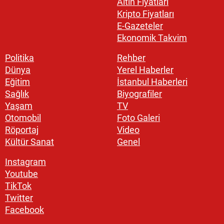
Altın Fiyatları
Kripto Fiyatları
E-Gazeteler
Ekonomik Takvim
Politika
Rehber
Dünya
Yerel Haberler
Eğitim
İstanbul Haberleri
Sağlık
Biyografiler
Yaşam
TV
Otomobil
Foto Galeri
Röportaj
Video
Kültür Sanat
Genel
Instagram
Youtube
TikTok
Twitter
Facebook