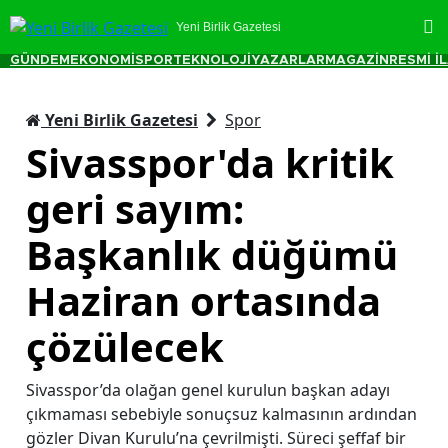
Yeni Birlik Gazetesi
GÜNDEM
EKONOMİ
SPOR
TEKNOLOJİ
YAZARLAR
MAGAZİN
RESMİ İ
Yeni Birlik Gazetesi
Spor
Sivasspor'da kritik
geri sayım:
Başkanlık düğümü
Haziran ortasında
çözülecek
Sivasspor’da olağan genel kurulun başkan adayı
çıkmaması sebebiyle sonuçsuz kalmasının ardından
gözler Divan Kurulu’na çevrilmişti. Süreci şeffaf bir