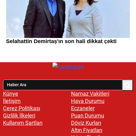
Künye
Namaz Vakitleri
İletişim
Hava Durumu
Çerez Politikası
Eczaneler
Gizlilik İlkeleri
Puan Durumu
Kullanım Şartları
Döviz Kurları
Altın Fiyatları