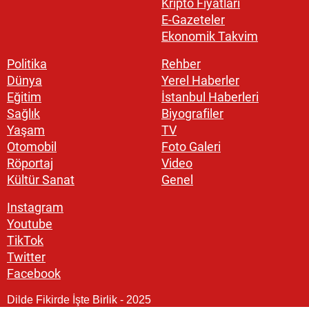
Kripto Fiyatları
E-Gazeteler
Ekonomik Takvim
Politika
Rehber
Dünya
Yerel Haberler
Eğitim
İstanbul Haberleri
Sağlık
Biyografiler
Yaşam
TV
Otomobil
Foto Galeri
Röportaj
Video
Kültür Sanat
Genel
Instagram
Youtube
TikTok
Twitter
Facebook
Dilde Fikirde İşte Birlik - 2025