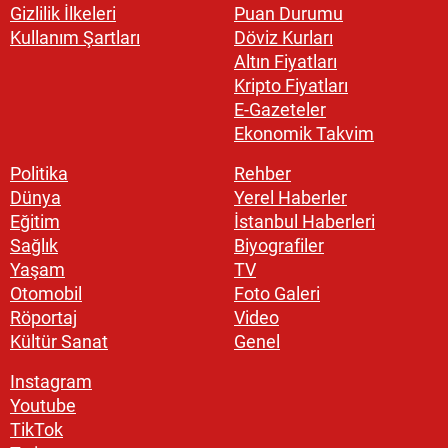
Gizlilik İlkeleri
Puan Durumu
Kullanım Şartları
Döviz Kurları
Altın Fiyatları
Kripto Fiyatları
E-Gazeteler
Ekonomik Takvim
Politika
Rehber
Dünya
Yerel Haberler
Eğitim
İstanbul Haberleri
Sağlık
Biyografiler
Yaşam
TV
Otomobil
Foto Galeri
Röportaj
Video
Kültür Sanat
Genel
Instagram
Youtube
TikTok