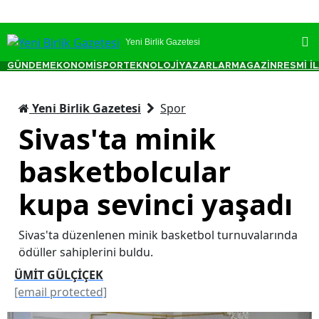
Yeni Birlik Gazetesi
GÜNDEM
EKONOMİ
SPOR
TEKNOLOJİ
YAZARLAR
MAGAZİN
RESMİ İ
Yeni Birlik Gazetesi
Spor
Sivas'ta minik
basketbolcular
kupa sevinci yaşadı
Sivas'ta düzenlenen minik basketbol turnuvalarında
ödüller sahiplerini buldu.
ÜMİT GÜLÇİÇEK
[email protected]