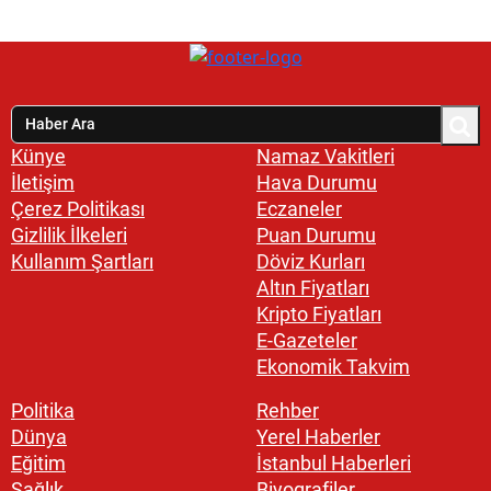
Künye
Namaz Vakitleri
İletişim
Hava Durumu
Çerez Politikası
Eczaneler
Gizlilik İlkeleri
Puan Durumu
Kullanım Şartları
Döviz Kurları
Altın Fiyatları
Kripto Fiyatları
E-Gazeteler
Ekonomik Takvim
Politika
Rehber
Dünya
Yerel Haberler
Eğitim
İstanbul Haberleri
Sağlık
Biyografiler