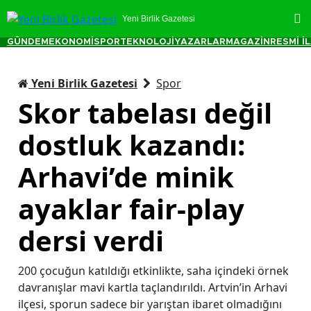
Yeni Birlik Gazetesi
GÜNDEM
EKONOMİ
SPOR
TEKNOLOJİ
YAZARLAR
MAGAZİN
RESMİ İ
Yeni Birlik Gazetesi
Spor
Skor tabelası değil
dostluk kazandı:
Arhavi’de minik
ayaklar fair-play
dersi verdi
200 çocuğun katıldığı etkinlikte, saha içindeki örnek
davranışlar mavi kartla taçlandırıldı. Artvin’in Arhavi
ilçesi, sporun sadece bir yarıştan ibaret olmadığını